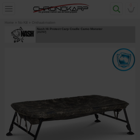
0
Home
»
No Kill
»
Onthaakmatten
Nash Hi Protect Carp Cradle Camo Monster
[
212767
]