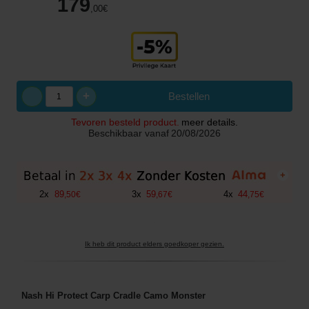
179
,00
€
+
Bestellen
Tevoren besteld product.
meer details.
Beschikbaar vanaf
20/08/2026
+
2
x
89
3
x
59
4
x
44
,
50
€
,
67
€
,
75
€
Ik heb dit product elders goedkoper gezien.
Nash Hi Protect Carp Cradle Camo Monster