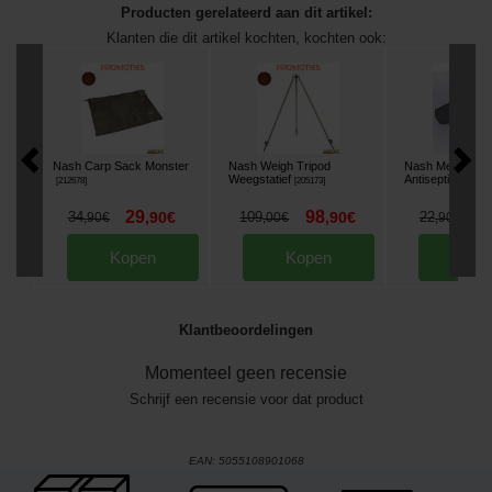
Producten gerelateerd aan dit artikel:
Klanten die dit artikel kochten, kochten ook:
Nash Carp Sack Monster
Nash Weigh Tripod
Nash Medi Carp 
Weegstatief
Antisepticum
[
212678
]
[
205173
]
[
233
29
98
2
34
,
90
€
109
,
90
€
22
,
90
€
,
00
€
,
90
€
Kopen
Kopen
Kop
Klantbeoordelingen
Momenteel geen recensie
Schrijf een recensie voor dat product
EAN:
5055108901068