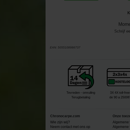
K
Mome
Schrijf e
EAN:
5055108986737
Tevreden - omruiling
3X 4X toll-free
Terugbetaling
de 90 a 2500€
Chronocarpe.com
Onze toez
Wie zijn wij?
Algemene 
Neem contact met ons op
Algemene 