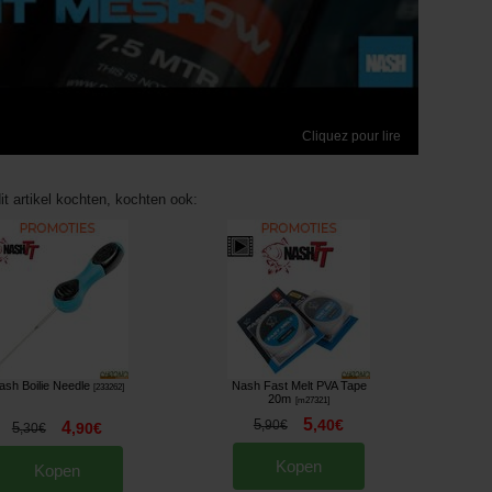
Cliquez pour lire
it artikel kochten, kochten ook:
ash Boilie Needle
Nash Fast Melt PVA Tape
[
233262
]
20m
[
m27321
]
5
5
,
40
€
,
90
€
4
5
,
90
€
,
30
€
Kopen
Kopen