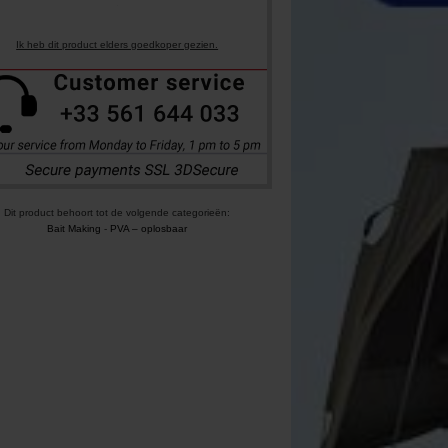
Ik heb dit product elders goedkoper gezien.
Dit product behoort tot de volgende categorieën:
Bait Making
-
PVA – oplosbaar