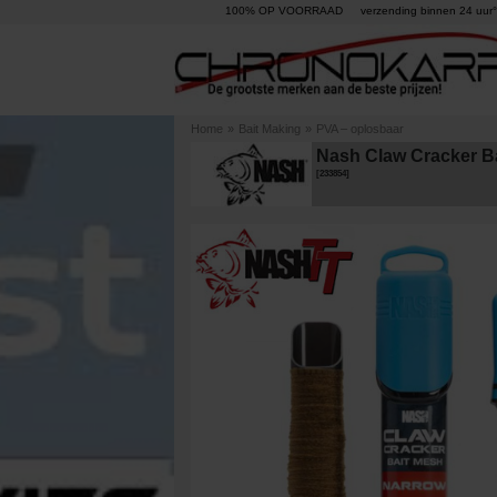
100% OP VOORRAAD
verzending binnen 24 uur°
Home
»
Bait Making
»
PVA – oplosbaar
Nash Claw Cracker B
[
233854
]