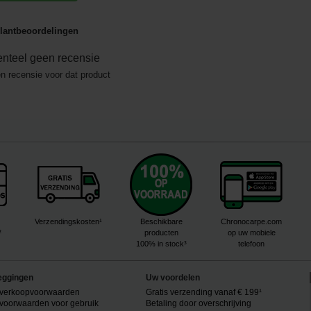
lantbeoordelingen
nteel geen recensie
en recensie voor dat product
Verzendingskosten¹
Beschikbare
Chronocarpe.com
²
producten
op uw mobiele
100% in stock³
telefoon
eggingen
Uw voordelen
verkoopvoorwaarden
Gratis verzending vanaf € 199¹
voorwaarden voor gebruik
Betaling door overschrijving