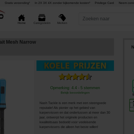
Gratis verzending¹
In 2X 3X 4X zonder bijkomende kosten²
Privilege Card
Neem cont
Merken
Home
Categorieën
ait Mesh Narrow
N
Opmerking: 4.4 - 5 stemmen
Bekijk beoordelingen
Nash Tackle is een merk met een steengoede
reputatie! Als pionier op het gebied van
karpervissen en dat ondertussen al meer dan 30
jaar, ontwerpt het originele producten en
kwaliteitsaas bedoeld voor veeleisende
karpervissers die alleen het beste willen!