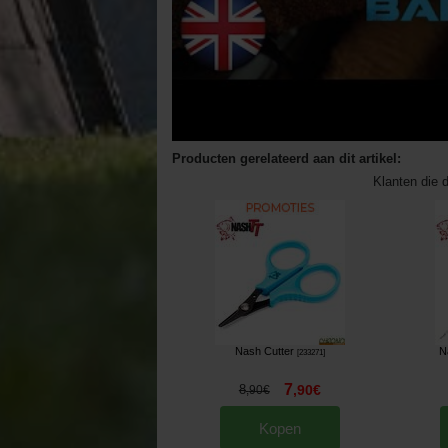
Producten gerelateerd aan dit artikel:
Klanten die d
Nash Cutter
N
[
233271
]
7
8
,
90
€
,
90
€
Kopen