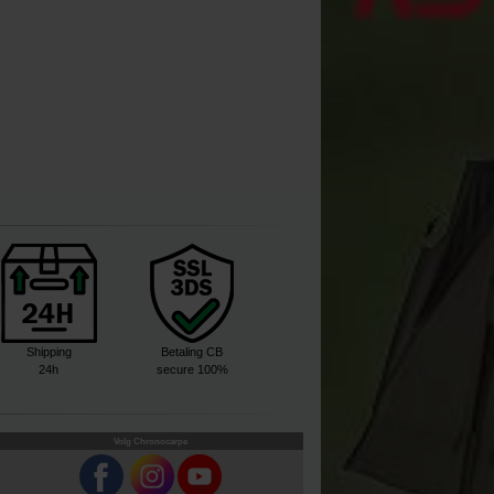
Shipping
Betaling CB
24h
secure 100%
Volg Chronocarpe