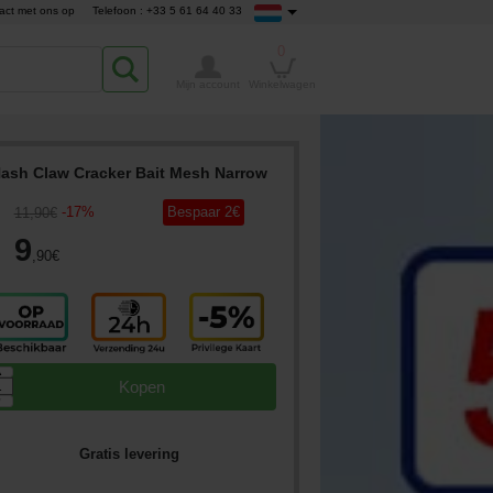
act met ons op
Telefoon : +33 5 61 64 40 33
0
Mijn account
Winkelwagen
ash Claw Cracker Bait Mesh Narrow
-
17
%
Bespaar
2
€
11
,90
€
9
,90
€
▲
Kopen
▼
Gratis levering