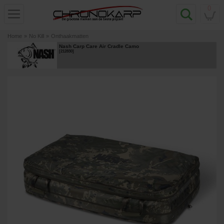
0
Home
»
No Kill
»
Onthaakmatten
Nash Carp Care Air Cradle Camo
[
212830
]