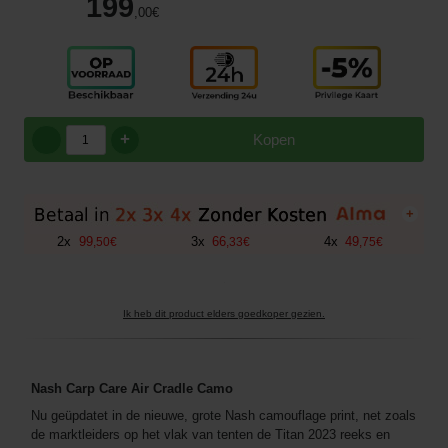
199
,00
€
+
Kopen
+
2
x
99
3
x
66
4
x
49
,
50
€
,
33
€
,
75
€
Ik heb dit product elders goedkoper gezien.
Nash Carp Care Air Cradle Camo
Nu geüpdatet in de nieuwe, grote Nash camouflage print, net zoals
de marktleiders op het vlak van tenten de Titan 2023 reeks en