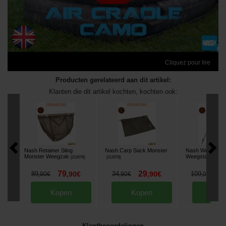
Cliquez pour lire
Producten gerelateerd aan dit artikel:
Klanten die dit artikel kochten, kochten ook:
Nash Retainer Sling
Nash Carp Sack Monster
Nash Weigh Tri
Monster Weegzak
Weegstatief
[
212676
]
[
212678
]
[
2051
79
29
9
89
,
90
€
34
,
90
€
109
,
90
€
,
90
€
,
00
€
Kopen
Kopen
Kop
Klantbeoordelingen