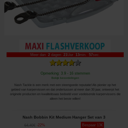
Meer dan
2
dagen
21
Uur
13
min.
56
sec.
Opmerking: 3.9 - 16 stemmen
Bekijk beoordelingen
Nash Tackle is een merk met een steengoede reputatie! Als pionier op het
gebied van karpervissen en dat ondertussen al meer dan 30 jaar, ontwerpt het
originele producten en kwaliteitsaas bedoeld voor veeleisende karpervissers die
alleen het beste willen!
Nash Bobbin Kit Medium Hanger Set van 3
-
22
%
Bespaar
13
€
64
,40
€