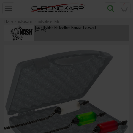
0
Home
»
Indicatoren
»
Indicatoren Kits
Nash Bobbin Kit Medium Hanger Set van 3
[
esc14029
]