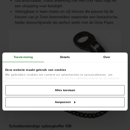
Gezandstraalde, matte afwerking met een cool Nash logo en
een uitsparing voor betalight
Verkrijgbaar in twee maten en vijf kleuren die passen bij de
kleuren van je Siren beetmelders waaronder een fantastische,
helder doorschijnende die perfect werkt met de Glow Pipes
Toestemming
Details
Over
Deze website maakt gebruik van cookies
We gebruiken cookies om content en advertenties te personaliseren, om
functies voor social media te bieden en om ons websiteverkeer te analyseren.
Ook delen we informatie over uw gebruik van onze site met onze partners voor
social media, adverteren en analyse. Deze partners kunnen deze gegevens
combineren met andere informatie die u aan ze heeft verstrekt of die ze hebben
Alles toestaan
verzameld op basis van uw gebruik van hun services.
Aanpassen
Schokbestendige opbergkoffer GM