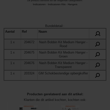
Dit product behoort tot de volgende categorieën:
Indicatoren
-
Indicatoren Kits
-
Hangers
Bundeldetail
:
Aantal
Ref
Naam
+
1
x
204672
Nash Bobbin Kit Medium Hanger
-
Rood
1
x
204675
Nash Bobbin Kit Medium Hanger
-
Groen
1
x
204676
Nash Bobbin Kit Medium Hanger
-
Transparent
1
x
203324
GM Schokbestendige opbergkoffer
Producten gerelateerd aan dit artikel:
Klanten die dit artikel kochten, kochten ook: