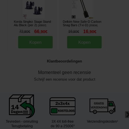
Korda Singlez Stage Stand
Delkim New Safe-D Carbon
Alu Black (per 2)
Snag Bars (Txi-D)
[
205037
]
[
203034
]
66
16
72
,
90
€
19
,
90
€
,
90
€
,
90
€
Kopen
Kopen
Klantbeoordelingen
Momenteel geen recensie
Schrijf een recensie voor dat product
Tevreden - omruiling
3X 4X toll-free
Verzendingskosten¹
Terugbetaling
de 90 a 2500€²