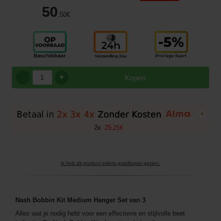
50
,50
€
+
Kopen
+
2
x
25
,
25
€
Ik heb dit product elders goedkoper gezien.
Nash Bobbin Kit Medium Hanger Set van 3
Alles wat je nodig hebt voor een effectieve en stijlvolle beet