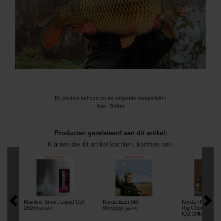
Dit product behoort tot de volgende categorieën:
Aas
-
Boilies
Producten gerelateerd aan dit artikel:
Klanten die dit artikel kochten, kochten ook:
Mainline Smart Liquid Cell
Korda Eazi Stik
Korda Ready Ti
250ml
Werppijp
Rig Choddy Mou
[
243294
]
[
m2746
]
IQ2 20lbs
[
209923