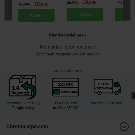
19
4
22
,
90
€
4
,
90
€
,
90
€
18
21
,
90
€
,
90
€
Kopen
Kop
Kopen
Klantbeoordelingen
Momenteel geen recensie
Schrijf een recensie voor dat product
EAN:
5060509814749
Tevreden - omruiling
3X 4X toll-free
Verzendingskosten¹
Terugbetaling
de 90 a 2500€²
Chronocarpe.com