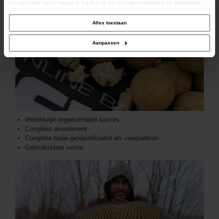
functies voor social media te bieden en om ons websiteverkeer te analyseren.
Ook delen we informatie over uw gebruik van onze site met onze partners voor
social media, adverteren en analyse. Deze partners kunnen deze gegevens
combineren met andere informatie die u aan ze heeft verstrekt of die ze hebben
Alles toestaan
verzameld op basis van uw gebruik van hun services.
Aanpassen
Wereldwijd ongeëvenaard succes
Compleet assortiment
Complete boilie geïdentificeerd als voedselbron
Gebruiksklare versie