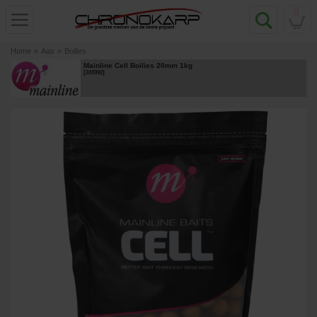
0
Home
»
Aas
»
Boilies
Mainline Cell Boilies 20mm 1kg
[
243992
]