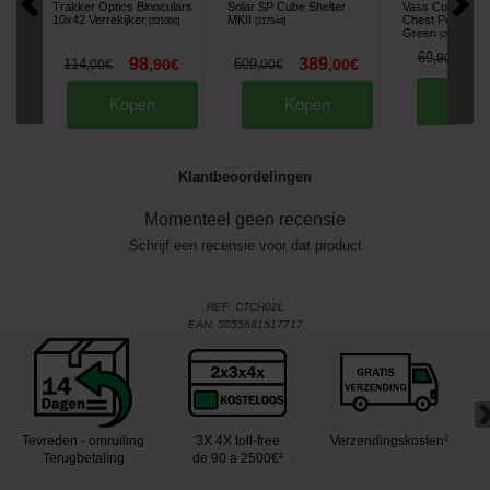
Trakker Optics Binoculars
Solar SP Cube Shelter
Vass Culture Ho
10x42 Verrekijker
MKII
Chest Pocket Sw
[
221006
]
[
217548
]
Green
[
268686A
]
5
69
,
90
€
98
389
114
,
90
€
509
,
00
€
,
00
€
,
00
€
Kop
Kopen
Kopen
Klantbeoordelingen
Momenteel geen recensie
Schrijf een recensie voor dat product
REF:
CTCH02L
EAN:
5055681517717
Tevreden - omruiling
3X 4X toll-free
Verzendingskosten¹
Terugbetaling
de 90 a 2500€²