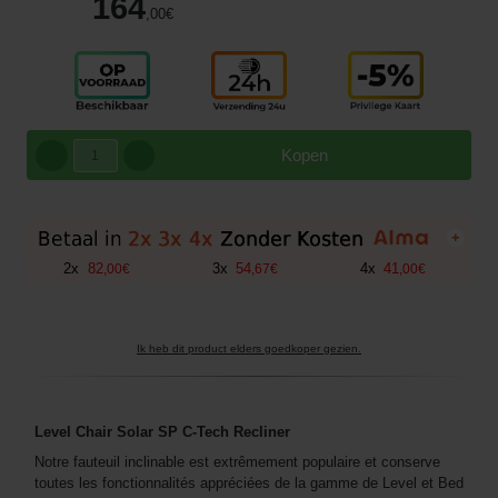
164
,00
€
Kopen
+
2
x
82
3
x
54
4
x
41
,
00
€
,
67
€
,
00
€
Ik heb dit product elders goedkoper gezien.
Level Chair Solar SP C-Tech Recliner
Notre fauteuil inclinable est extrêmement populaire et conserve
toutes les fonctionnalités appréciées de la gamme de Level et Bed