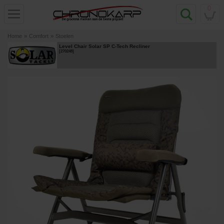
0
Home
»
Comfort
»
Stoelen
Level Chair Solar SP C-Tech Recliner
[
270248
]