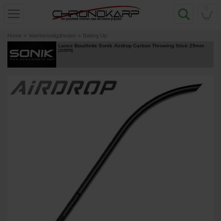
0
Home
»
Voerbenodigdheden
»
Baiting Up
Lance Bouillette Sonik Airdrop Carbon Throwing Stick 29mm
[
213978
]