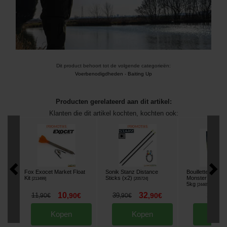
Dit product behoort tot de volgende categorieën:
Voerbenodigdheden
-
Baiting Up
Producten gerelateerd aan dit artikel:
Klanten die dit artikel kochten, kochten ook:
Fox Exocet Market Float
Sonik Stanz Distance
Bouillettes Faith
Kit
Sticks (x2)
Monster Crab 
[
213499
]
[
205724
]
5kg
[
244655
]
10
32
38
11
,
90
€
39
,
90
€
,
90
,
90
€
,
90
€
Kopen
Kopen
Kop