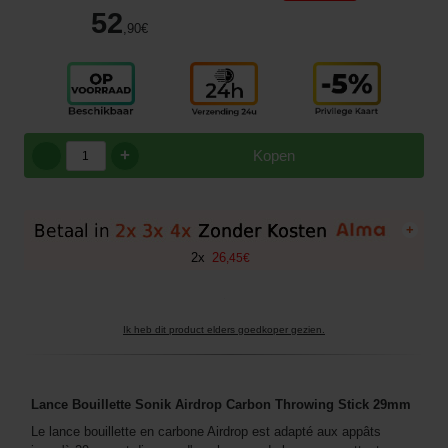
52
,90
€
+
Kopen
+
2
x
26
,
45
€
Ik heb dit product elders goedkoper gezien.
Lance Bouillette Sonik Airdrop Carbon Throwing Stick 29mm
Le lance bouillette en carbone Airdrop est adapté aux appâts