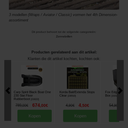
3 modellen (Wraps / Aviator / Classic) vormen het 4th Dimension-
assortiment
Dit product behoort tot de volgende categorieën:
Zonnebrillen
Producten gerelateerd aan dit artikel:
Klanten die dit artikel kochten, kochten ook:
Carp Spirit Black Boat One
Korda Bait/Extenda Stops
Fox Edges Medi
230 Slat Floor
Clear
Box
[
230510
]
[
210186
]
Rubberboot
[
219222
]
674
4
4
789
,
00
€
4
,
50
€
54
,
00
€
,
90
€
,
90
€
Kopen
Kopen
Kop