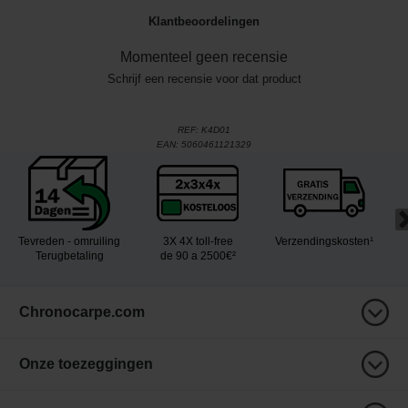
Klantbeoordelingen
Momenteel geen recensie
Schrijf een recensie voor dat product
REF:
K4D01
EAN:
5060461121329
Tevreden - omruiling
3X 4X toll-free
Verzendingskosten¹
Terugbetaling
de 90 a 2500€²
Chronocarpe.com
Onze toezeggingen