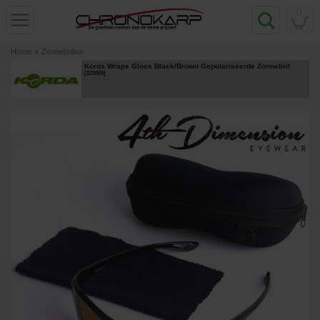
0
Home
»
Zonnebrillen
Korda Wraps Gloss Black/Brown Gepolariseerde Zonnebril
[
220069
]