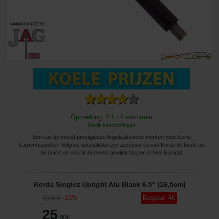
Opmerking: 4.1 - 6 stemmen
Bekijk beoordelingen
Een van de meest prestigieuze Angelsaksische merken voor kleine
karpervisspullen. Volgens specialisten zijn accessoires van Korda de beste op
de markt en vooral de meest gewilde tapijten in heel Europa!
Korda Singlez Upright Alu Black 6.5" (16,5cm)
-
13
%
Bespaar
4
€
29
,90
€
25
,90
€