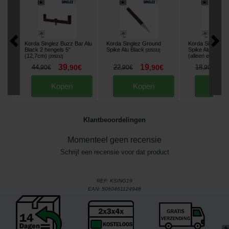
Korda Singlez Buzz Bar Alu
Korda Singlez Ground
Korda Singlez 
Black 2 hengels 5"
Spike Alu Black
Spike Alu Black 
[
205033
]
(12,7cm)
(alleen extensie)
[
205032
]
39
19
1
44
,
90
€
22
,
90
€
18
,
90
€
,
90
€
,
90
€
Kopen
Kopen
Kop
Klantbeoordelingen
Momenteel geen recensie
Schrijf een recensie voor dat product
REF:
KSING19
EAN:
5060461124948