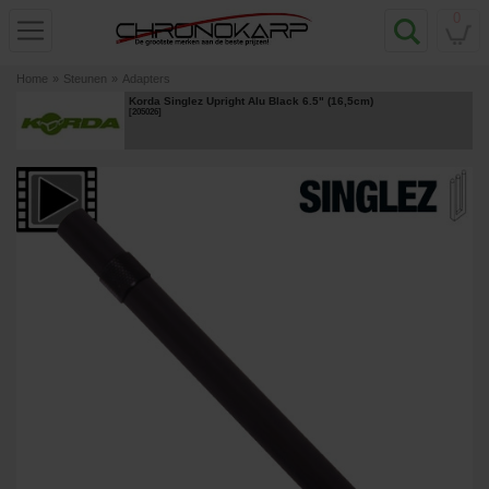
0
Home
»
Steunen
»
Adapters
Korda Singlez Upright Alu Black 6.5" (16,5cm)
[
205026
]