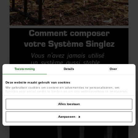
Toestemming
Details
Over
Deze website maakt gebruik van cookies
We gebruiken cookies om content en advertenties te personaliseren, om
functies voor social media te bieden en om ons websiteverkeer te analyseren.
Ook delen we informatie over uw gebruik van onze site met onze partners voor
social media, adverteren en analyse. Deze partners kunnen deze gegevens
combineren met andere informatie die u aan ze heeft verstrekt of die ze hebben
Alles toestaan
verzameld op basis van uw gebruik van hun services.
Aanpassen