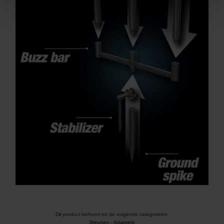
Dit product behoort tot de volgende categorieën:
Steunen
-
Adapters