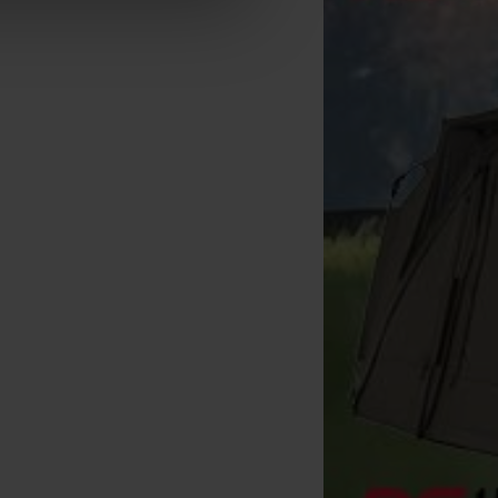
Korda Lead Clip (x10)
[
m2640
]
5
,
90
€
Kopen