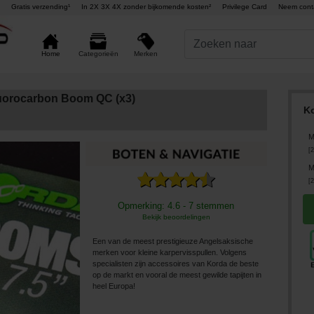
Gratis verzending¹
In 2X 3X 4X zonder bijkomende kosten²
Privilege Card
Neem cont
Merken
Home
Categorieën
uorocarbon Boom QC (x3)
K
M
[
2
M
[
2
Opmerking: 4.6 - 7 stemmen
Bekijk beoordelingen
Een van de meest prestigieuze Angelsaksische
merken voor kleine karpervisspullen. Volgens
specialisten zijn accessoires van Korda de beste
op de markt en vooral de meest gewilde tapijten in
heel Europa!