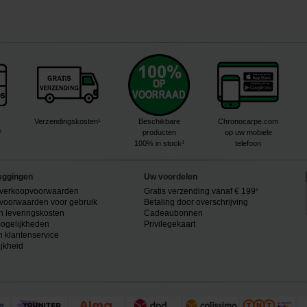
Verzendingskosten¹
Beschikbare
Chronocarpe.com
²
producten
op uw mobiele
100% in stock³
telefoon
eggingen
Uw voordelen
verkoopvoorwaarden
Gratis verzending vanaf € 199¹
voorwaarden voor gebruik
Betaling door overschrijving
n leveringskosten
Cadeaubonnen
ogelijkheden
Privilegekaart
n klantenservice
ijkheid