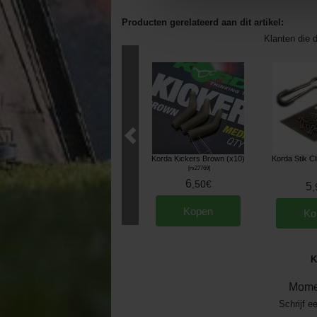
Producten gerelateerd aan dit artikel:
Klanten die d
Korda Kickers Brown (x10)
Korda Stik Cl
[
m27769
]
6
,
50
€
5
,
Kopen
Ko
K
Mome
Schrijf e