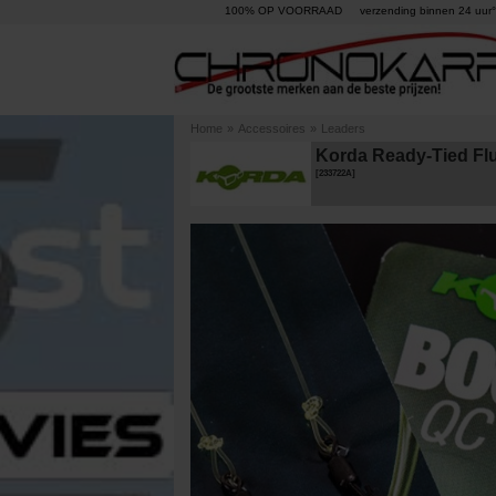
100% OP VOORRAAD
verzending binnen 24 uur°
Home
»
Accessoires
»
Leaders
Korda Ready-Tied Fl
[
233722A
]