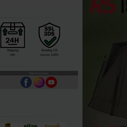
Shipping
Betaling CB
24h
secure 100%
Volg Chronocarpe