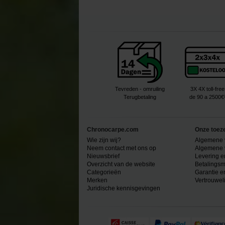
Tevreden - omruiling
3X 4X toll-free
Terugbetaling
de 90 a 2500€
Chronocarpe.com
Onze toez
Wie zijn wij?
Algemene 
Neem contact met ons op
Algemene 
Nieuwsbrief
Levering e
Overzicht van de website
Betalingsm
Categorieën
Garantie e
Merken
Vertrouwel
Juridische kennisgevingen