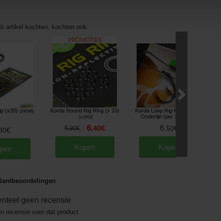
it artikel kochten, kochten ook:
ip (x20)
Korda Round Rig Ring (x 20)
Korda Loop Rig Krank 18lbs
[
230599
]
Onderlijn (per 3)
[
m2653
]
[
m33960
]
6
6
6
,
40
€
,
50
€
,
90
€
90
€
Kopen
Kopen
pen
lantbeoordelingen
nteel geen recensie
en recensie voor dat product