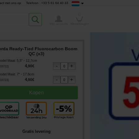
act met ons op
Telefoon : +33 5 61 64 40 33
0
Mijn account
Winkelwagen
orda Ready-Tied Fluorocarbon Boom
QC (x3)
odel Maat
:
5,5" - 12,7cm
4
,
90
€
33722
]
odel Maat
:
7" - 17.8cm
4
,
90
€
33723
]
Gratis levering