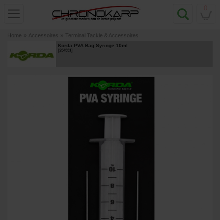
0
Home
»
Accessoires
»
Terminal Tackle & Accessoires
Korda PVA Bag Syringe 10ml
[
234331
]