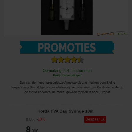
Opmerking: 4.4 - 5 stemmen
Bekijk beoordelingen
Een van de meest prestigieuze Angelsaksische merken voor kleine
karpervisspullen. Volgens specialisten zijn accessoires van Korda de beste op
de markt en vooral de meest gewilde tapijten in heel Europa!
Korda PVA Bag Syringe 10ml
-
10
%
Bespaar
1
€
9
,90
€
8
,90
€