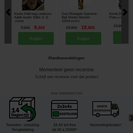
Korda Solid bag Leadcore
Goo Pineapple Supreme
Korda Dark Matt
Kable leader 50lbs (x 3)
Bait Smoke Booster
Putty
[
m11887
]
115ml
[
233028
]
[
241007
]
1
13
,
90
€
8
18
9
,
90
€
19
,
90
€
,
90
€
,
90
€
Kop
Kopen
Kopen
Klantbeoordelingen
Momenteel geen recensie
Schrijf een recensie voor dat product
EAN:
5060929027729
Tevreden - omruiling
3X 4X toll-free
Verzendingskosten¹
Terugbetaling
de 90 a 2500€²