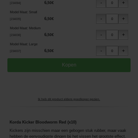
6
,
50
€
[
234094
]
Model Maat
:
Small
6
,
50
€
[
234035
]
Model Maat
:
Medium
6
,
50
€
[
234036
]
Model Maat
:
Large
6
,
50
€
[
234037
]
Ik heb dit product elders goedkoper gezien.
Korda Kicker Bloodworm Red (x10)
Kickers zijn misschien maar een gebogen stuk rubber, maar vaak
hebben de eenvoudigste dingen bij het vissen het grootste effect,