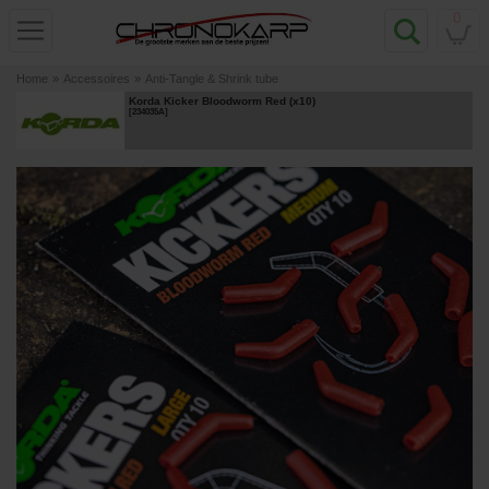
0
Home
»
Accessoires
»
Anti-Tangle & Shrink tube
Korda Kicker Bloodworm Red (x10)
[
234035A
]