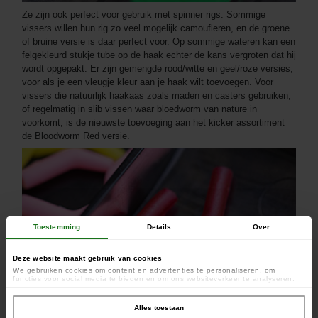
Ze zijn ook perfect voor gebruik met spinner rigs. Sommige
vissers willen hun rig zo veel mogelijk camoufleren, en de groene
of bruine versie is daar perfect voor. Op sommige wateren kan een
felgekleurd stukje tube op de haak echter de kans vergroten dat hij
wordt opgepakt. Er zijn gemengde rood/witte en geel/roze versies,
voor als je een vleugje kleur aan je haak wilt toevoegen. Voor
vissers die natuurlijk haakaas zoals maden en casters gebruiken,
of regelmatig in slib vissen waar bloedworm van nature in
voorkomt, is de nieuwste toevoeging aan het kicker assortiment
de Bloodworm Red versie.
Toestemming
Details
Over
Deze website maakt gebruik van cookies
We gebruiken cookies om content en advertenties te personaliseren, om
functies voor social media te bieden en om ons websiteverkeer te analyseren.
Ook delen we informatie over uw gebruik van onze site met onze partners voor
social media, adverteren en analyse. Deze partners kunnen deze gegevens
combineren met andere informatie die u aan ze heeft verstrekt of die ze hebben
Alles toestaan
verzameld op basis van uw gebruik van hun services.