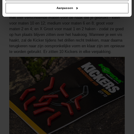
Aanpassen
Alle kickers, ongeacht de kleur, zijn gemaakt van robuust rubber,
met vier verschillende maten voor de haak die je gebruikt - klein
voor maten 10 en 12; medium voor maten 6 en 8; groot voor
maten 2 en 4; en X Groot voor maat 1 en 2 haken - zodat ze goed
op hun plaats blijven zitten over het haakoog. Wanneer je een vis
haakt, zal de Kicker tijdens het drillen recht trekken, maar daarna
terugkeren naar zijn oorspronkelijke vorm en klaar zijn om opnieuw
te worden gebruikt. Er zitten 10 Kickers in elke verpakking.