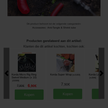
Dit product behoort tot de volgende categorieën:
Accessoires
-
Anti-Tangle & Shrink tube
Producten gerelateerd aan dit artikel:
Klanten die dit artikel kochten, kochten ook:
Korda Micro Rig Ring
Korda Super Wrap
Korda Lead Clip
[
m21303
]
Swivel Medium (x 10)
[
m2640
]
[
233308
]
7
5
,
90
€
,
90
6
7
,
90
€
,
90
€
Kopen
Kop
Kopen