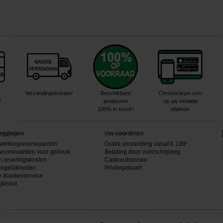
Verzendingskosten¹
Beschikbare
Chronocarpe.com
²
producten
op uw mobiele
100% in stock³
telefoon
eggingen
Uw voordelen
verkoopvoorwaarden
Gratis verzending vanaf € 199¹
voorwaarden voor gebruik
Betaling door overschrijving
n leveringskosten
Cadeaubonnen
ogelijkheden
Privilegekaart
n klantenservice
ijkheid