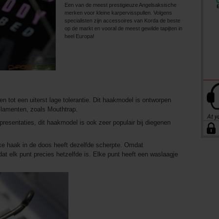
Een van de meest prestigieuze Angelsaksische
merken voor kleine karpervisspullen. Volgens
specialisten zijn accessoires van Korda de beste
op de markt en vooral de meest gewilde tapijten in
heel Europa!
 tot een uiterst lage tolerantie. Dit haakmodel is ontworpen
ilamenten, zoals Mouthtrap.
resentaties, dit haakmodel is ook zeer populair bij diegenen
ke haak in de doos heeft dezelfde scherpte. Omdat
p dat elk punt precies hetzelfde is. Elke punt heeft een waslaagje