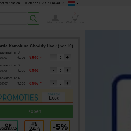
act met ons op
Telefoon : +33 5 61 64 40 33
0
Mijn account
Winkelwagen
rda Kamakura Choddy Haak (per 10)
aakmaat
:
n° 8
8
,
90
€
9
*
,
90
€
09708
]
aakmaat
:
n° 6
8
,
90
€
9
*
,
90
€
09707
]
aakmaat
:
n° 4
8
,
90
€
9
*
,
90
€
09706
]
1
,
00
€