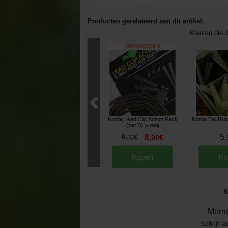
Producten gerelateerd aan dit artikel:
Klanten die d
Korda Lead Clip Action Pack
Korda Tail Rub
(per 5)
[
m2649
]
8
5
9
,
90
€
,
,
40
€
Kopen
Ko
K
Mome
Schrijf e