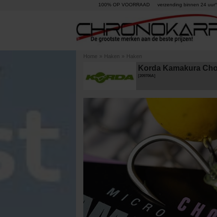
100% OP VOORRAAD
verzending binnen 24 uur°
Home
»
Haken
»
Haken
Korda Kamakura Chod
[
209706A
]