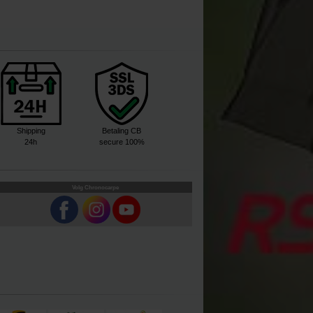
Shipping
Betaling CB
24h
secure 100%
Volg Chronocarpe