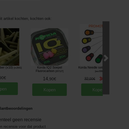
it artikel kochten, kochten ook:
ber (x10)
Korda IQ2 Soepel
Korda Needle set (set van 6)
[
m2641
]
Fluorocarbon
[
207127
]
[
esc006
]
90
€
14
30
,
90
€
32
,
72
€
,
00
€
pen
Kopen
Kopen
lantbeoordelingen
nteel geen recensie
en recensie voor dat product