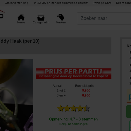
Gratis verzending¹
In 2X 3X 4X zonder bijkomende kosten²
Privilege Card
Neem cont
Merken
Home
Categorieën
dy Haak (per 10)
Ko
H
[
2
H
[
2
H
[
2
Aantal
Eenheidsprijs
1
tot 2
9
,
90
€
3
en +
8
,
90
€
Opmerking: 4.7 - 8 stemmen
Bekijk beoordelingen