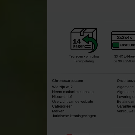
Tevreden - omruiling
3X 4X toll-free
Terugbetaling
de 90 a 2500€
Chronocarpe.com
Onze toez
Wie zijn wij?
Algemene 
Neem contact met ons op
Algemene 
Nieuwsbrief
Levering e
Overzicht van de website
Betalingsm
Categorieën
Garantie e
Merken
Vertrouwel
Juridische kennisgevingen