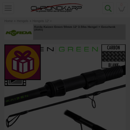
0
Home
»
Hengels
»
Hengels 12' +
Korda Kaizen Green 50mm 12' 3.5lbs Hengel
+ Geschenk
[
251811
]