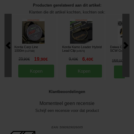
Producten gerelateerd aan dit artikel:
Klanten die dit artikel kochten, kochten ook:
Korda Carp Line
Korda Kamo Leader Hybrid
Daiwa Crosscas
1000m
Lead Clip
SCW Gold Mole
[
m27182
]
[
m9171
]
19
6
23
,
90
€
9
,
40
€
,
90
€
,
40
€
1
159
,
00
€
Kopen
Kopen
Kop
Klantbeoordelingen
Momenteel geen recensie
Schrijf een recensie voor dat product
EAN:
5060929026005