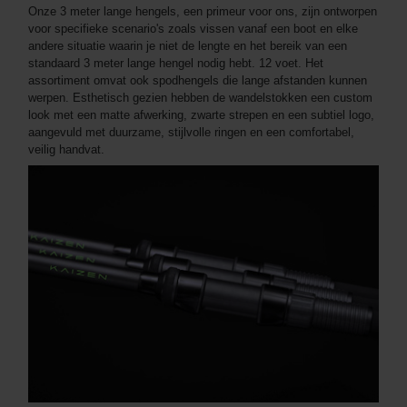
Onze 3 meter lange hengels, een primeur voor ons, zijn ontworpen
voor specifieke scenario's zoals vissen vanaf een boot en elke
andere situatie waarin je niet de lengte en het bereik van een
standaard 3 meter lange hengel nodig hebt. 12 voet. Het
assortiment omvat ook spodhengels die lange afstanden kunnen
werpen. Esthetisch gezien hebben de wandelstokken een custom
look met een matte afwerking, zwarte strepen en een subtiel logo,
aangevuld met duurzame, stijlvolle ringen en een comfortabel,
veilig handvat.