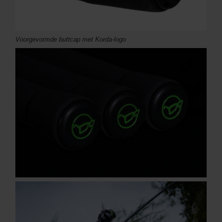
Voorgevormde buttcap met Korda-logo