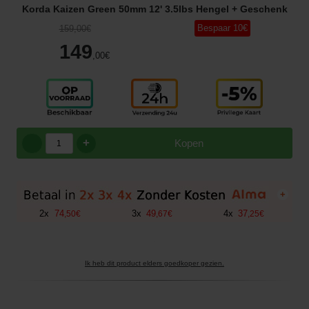
Korda Kaizen Green 50mm 12' 3.5lbs Hengel
+ Geschenk
Bespaar
10
€
159
,00
€
149
,00
€
+
Kopen
+
2
x
74
3
x
49
4
x
37
,
50
€
,
67
€
,
25
€
Ik heb dit product elders goedkoper gezien.