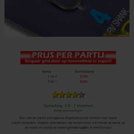
Aantal
Eenheidsprijs
1
tot 2
3
,
70
€
3
en +
3
,
40
€
Opmerking: 3.9 - 7 stemmen
Bekijk beoordelingen
Een van de meest prestigieuze Angelsaksische merken voor kleine
karpervisspullen. Volgens specialisten zijn accessoires van Korda de beste op
de markt en vooral de meest gewilde tapijten in heel Europa!