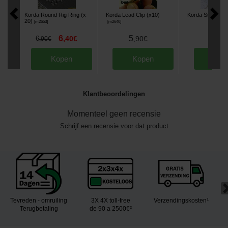
Korda Round Rig Ring (x
Korda Lead Clip (x10)
Korda Super Wr
20)
[
m2653
]
[
m2640
]
6
5
7
6
,
40
€
,
90
€
,
90
,
90
€
Kopen
Kopen
Kop
Klantbeoordelingen
Momenteel geen recensie
Schrijf een recensie voor dat product
Tevreden - omruiling
3X 4X toll-free
Verzendingskosten¹
Terugbetaling
de 90 a 2500€²