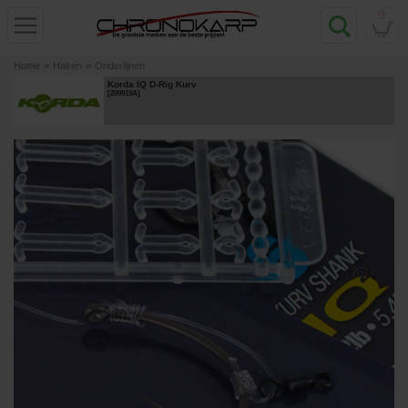
0
Home
»
Haken
»
Onderlijnen
Korda IQ D-Rig Kurv
[
209919A
]