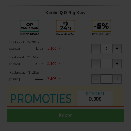
Korda IQ D-Rig Kurv
Haakmaat
:
n°2 20lbs
3
,
40
€
3
*
,
70
€
[
209919
]
Haakmaat
:
n°4 15lbs
3
,
40
€
3
*
,
70
€
[
209920
]
Haakmaat
:
n°6 12lbs
3
,
40
€
3
*
,
70
€
[
209921
]
0
,
30
€