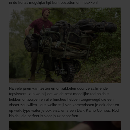
in de kortst mogelijke tijd kunt opzetten en inpakken!
Na vele jaren van testen en ontwikkelen door verschillende
topvissers, zijn we blij dat we de best mogelijke rod holdalls
hebben ontworpen en alle functies hebben toegevoegd die een
visser zou willen - dus welke stijl van karpervissen je ook doet en
op welk type water je ook vist, er is een Dark Kamo Compac Rod
Holdall die perfect is voor jouw behoeften.