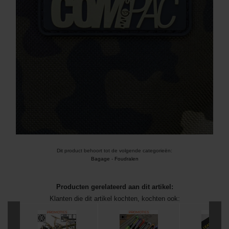
Dit product behoort tot de volgende categorieën:
Bagage
-
Foudralen
Producten gerelateerd aan dit artikel:
Klanten die dit artikel kochten, kochten ook: