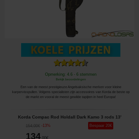
Opmerking: 4.6 - 6 stemmen
Bekijk beoordelingen
Een van de meest prestigieuze Angelsaksische merken voor kleine
karpervisspullen. Volgens specialisten zijn accessoires van Korda de beste op
de markt en vooral de meest gewilde tapijten in heel Europa!
Korda Compac Rod Holdall Dark Kamo 3 rods 13'
-
13
%
Bespaar
20
€
154
,00
€
134
,00
€