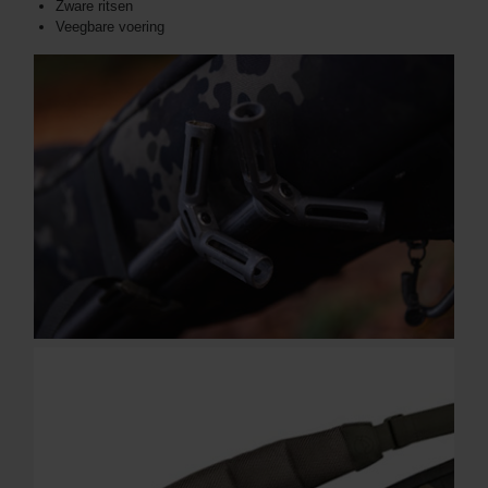
Zware ritsen
Veegbare voering