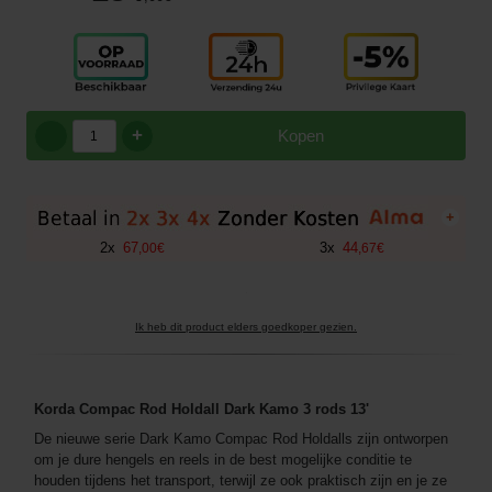
+
Kopen
+
2
x
67
3
x
44
,
00
€
,
67
€
Ik heb dit product elders goedkoper gezien.
Korda Compac Rod Holdall Dark Kamo 3 rods 13'
De nieuwe serie Dark Kamo Compac Rod Holdalls zijn ontworpen
om je dure hengels en reels in de best mogelijke conditie te
houden tijdens het transport, terwijl ze ook praktisch zijn en je ze