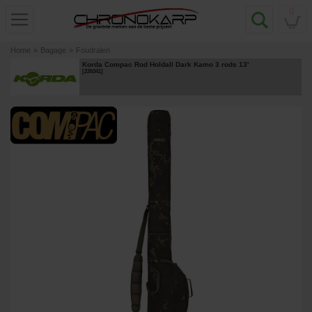
0
Home
»
Bagage
»
Foudralen
Korda Compac Rod Holdall Dark Kamo 3 rods 13'
[
226341
]