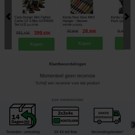
Carp Design Slim Fighter
Korda New Stow MKII
Korda Lead Clip 
Camo 13' 3.5lbs GFR9000
Hanger - Nieuwe
Pack (per 5)
[
m26
Set (x3)
versie
[
esc10789
]
[
m25163
]
26
8
32
,
90
€
9
,
90
€
,
40
€
399
581
,
65
€
,
40
€
Kopen
Kop
Kopen
Klantbeoordelingen
Momenteel geen recensie
Schrijf een recensie voor dat product
EAN:
5060929023882
Tevreden - omruiling
3X 4X toll-free
Verzendingskosten¹