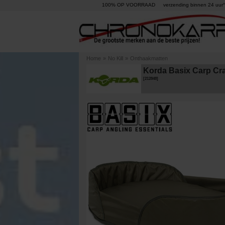
100% OP VOORRAAD
verzending binnen 24 uur°
Home
»
No Kill
»
Onthaakmatten
Korda Basix Carp Cr
[
212848
]