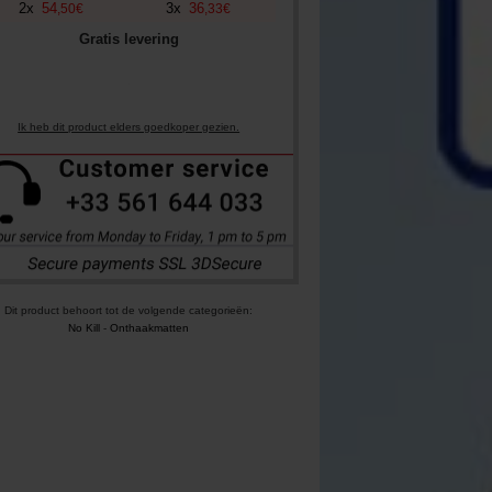
2
x
54
3
x
36
,
50
€
,
33
€
Gratis levering
Ik heb dit product elders goedkoper gezien.
Dit product behoort tot de volgende categorieën:
No Kill
-
Onthaakmatten