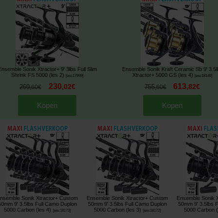
Ensemble Sonik Xtractor+ 9' 3lbs Full Slim
Ensemble Sonik Kraft Ceramic Sb 9' 3.5l
Shrink FS 5000 (les 2)
Xtractor+ 5000 GS (les 4)
[
esc17999
]
[
esc18149
]
230
613
,
02
€
,
82
€
269
755
,
60
€
,
60
€
Kopen
Kopen
nsemble Sonik Xtractor+ Custom
Ensemble Sonik Xtractor+ Custom
Ensemble Sonik 
50mm 9' 3.5lbs Full Camo Duplon
50mm 9' 3.5lbs Full Camo Duplon
50mm 9' 3.5lbs 
5000 Carbon (les 4)
5000 Carbon (les 3)
5000 Carbon (
[
esc18173
]
[
esc18172
]