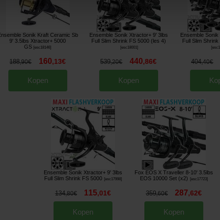
nsemble Sonik Kraft Ceramic Sb
Ensemble Sonik Xtractor+ 9' 3lbs
Ensemble Sonik X
9' 3.5lbs Xtractor+ 5000
Full Slim Shrink FS 5000 (les 4)
Full Slim Shrink
GS
[
esc18146
]
[
esc18001
]
[
esc
160
440
,
13
€
,
86
€
188
539
404
,
90
€
,
20
€
,
40
€
Kopen
Kopen
Ko
Ensemble Sonik Xtractor+ 9' 3lbs
Fox EOS X Traveller 8-10' 3.5lbs
Full Slim Shrink FS 5000
EOS 10000 Set (x2)
[
esc17998
]
[
esc17723
]
115
287
,
01
€
,
62
€
134
359
,
80
€
,
60
€
Kopen
Kopen