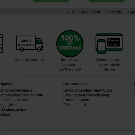
Toon de producten die worden aange
<
Verzendingskosten¹
Beschikbare
Chronocarpe.com
²
producten
op uw mobiele
100% in stock³
telefoon
eggingen
Uw voordelen
verkoopvoorwaarden
Gratis verzending vanaf € 199¹
voorwaarden voor gebruik
Betaling door overschrijving
n leveringskosten
Cadeaubonnen
ogelijkheden
Privilegekaart
n klantenservice
ijkheid