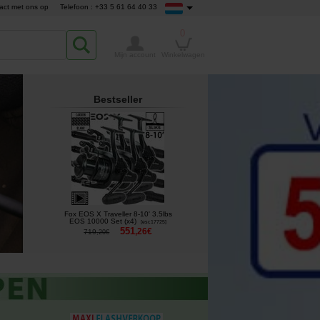
act met ons op
Telefoon : +33 5 61 64 40 33
0
Mijn account
Winkelwagen
Bestseller
Fox EOS X Traveller 8-10' 3.5lbs
EOS 10000 Set (x4)
[
esc17725
]
551
,
26
€
719
,
20
€