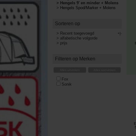
>
Hengels 9' en minder + Molens
>
Hengels Spod/Marker + Molens
Sorteren op
>
Recent toegevoegd
+|-
>
alfabetische volgorde
>
prijs
Filteren op Merken
Alles uitvinken
Alles aanvinken
Fox
Sonik
E