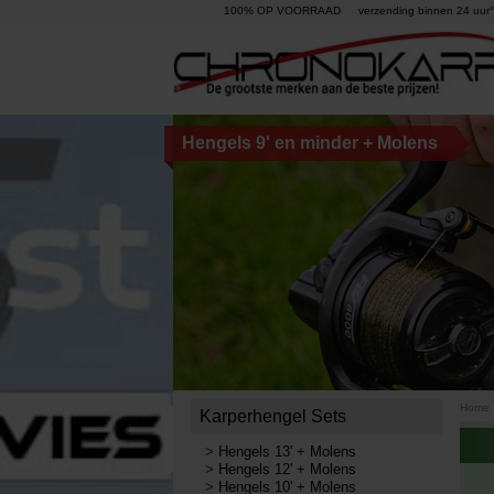
100% OP VOORRAAD
verzending binnen 24 uur°
Hengels 9' en minder + Molens
Home
Karperhengel Sets
>
Hengels 13' + Molens
>
Hengels 12' + Molens
>
Hengels 10' + Molens