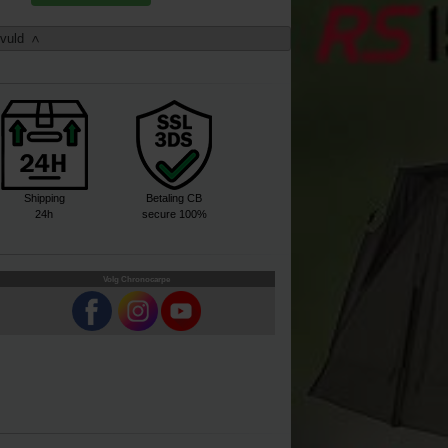
vuld
>
Shipping
Betaling CB
24h
secure 100%
Volg Chronocarpe