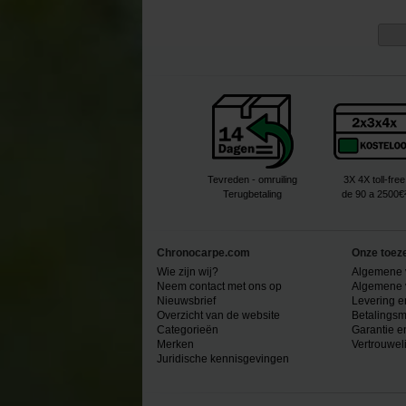
Tevreden - omruiling
3X 4X toll-free
Terugbetaling
de 90 a 2500€
Chronocarpe.com
Onze toez
Wie zijn wij?
Algemene 
Neem contact met ons op
Algemene 
Nieuwsbrief
Levering e
Overzicht van de website
Betalingsm
Categorieën
Garantie e
Merken
Vertrouwel
Juridische kennisgevingen