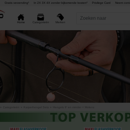
Gratis verzending¹
In 2X 3X 4X zonder bijkomende kosten²
Privilege Card
Neem cont
Merken
Home
Categorieën
»
Categorieën
»
Karperhengel Sets
»
Hengels 9' en minder + Molens