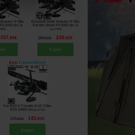
tractor+ 9' 3lbs
Ensemble Sonik Xtractor+ 9' 3lbs
 FS 5000 (les 3)
Full Slim Shrink FS 5000 (les 2)
18000
]
[
esc17999
]
337
230
,
84
€
,
02
€
269
,
60
€
pen
Kopen
Fox EOS X Traveller 8-10' 3.5lbs
EOS 10000 Set
[
esc17722
]
143
,
81
€
179
,
80
€
Kopen