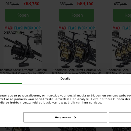
768
589
,
75
€
,
10
€
915
686
457
,
60
€
,
70
€
,
80
€
Kopen
Kopen
Ko
nsemble Sonik Xtractor+ Custom
Ensemble Sonik Kraft Ceramic Sb
Ensemble Sonik 
6' 3.5lbs Full Camo Duplon 5000
9' 3.5lbs Xtractor+ 5000 GS (les 4)
9' 3.5lbs Xtracto
Carbon
[
esc18166
]
[
esc18149
]
[
esc
Details
186
613
,
14
€
,
82
€
208
755
566
,
90
€
,
60
€
,
70
€
rtenties te personaliseren, om functies voor social media te bieden en om ons website
Kopen
Kopen
Ko
e met onze partners voor social media, adverteren en analyse. Deze partners kunnen 
of die ze hebben verzameld op basis van uw gebruik van hun services.
Aanpassen