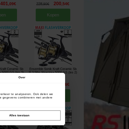
401
200
,
09
€
,
54
€
228
,
90
€
pen
Kopen
Kraft Ceramic Sb
Ensemble Sonik Kraft Ceramic Sb
r+ 5000 GS (les 3)
9' 3.5lbs Xtractor+ 5000 GS (les 2)
18148
]
[
esc18147
]
Over
470
320
,
38
€
,
26
€
377
,
80
€
verkeer te analyseren. Ook delen we
pen
Kopen
deze gegevens combineren met andere
Alles toestaan