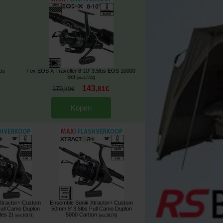
bs
Fox EOS X Traveller 8-10' 3.5lbs EOS 10000
Set
[
esc17722
]
143
,
81
€
179
,
80
€
Kopen
Xtractor+ Custom
Ensemble Sonik Xtractor+ Custom
Full Camo Duplon
50mm 9' 3.5lbs Full Camo Duplon
les 2)
5000 Carbon
[
esc18171
]
[
esc18170
]