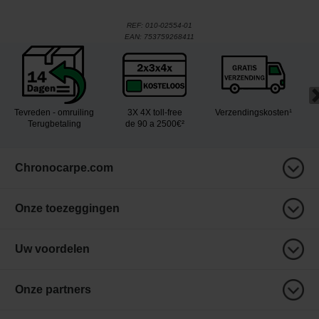
REF:
010-02554-01
EAN:
753759268411
Tevreden - omruiling
3X 4X toll-free
Verzendingskosten¹
Terugbetaling
de 90 a 2500€²
Chronocarpe.com
Onze toezeggingen
Uw voordelen
Onze partners