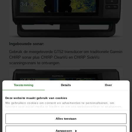
Ingebouwde sonar:
Gebruik de meegeleverde GT52 transducer om traditionele Garmin
CHIRP sonar plus CHIRP ClearVü en CHIRP SideVü
scanningsonars te ontvangen.
Toestemming
Details
Over
Deze website maakt gebruik van cookies
We gebruiken cookies om content en advertenties te personaliseren, om
functies voor social media te bieden en om ons websiteverkeer te analyseren.
Ook delen we informatie over uw gebruik van onze site met onze partners voor
social media, adverteren en analyse. Deze partners kunnen deze gegevens
combineren met andere informatie die u aan ze heeft verstrekt of die ze hebben
Alles toestaan
verzameld op basis van uw gebruik van hun services.
Aanpassen