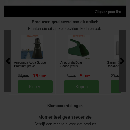
Cliquez pour lire
Producten gerelateerd aan dit artikel:
Klanten die dit artikel kochten, kochten ook:
Anaconda Aqua Scope
Anaconda Boat
Garmin Striker 
Premium
Scoop
Beschermkap
[
450143
]
[
213520
]
[
2
79
5
2
84
,
90
€
6
,
90
€
29
,
90
€
,
90
€
,
90
€
Kopen
Kopen
Kop
Klantbeoordelingen
Momenteel geen recensie
Schrijf een recensie voor dat product