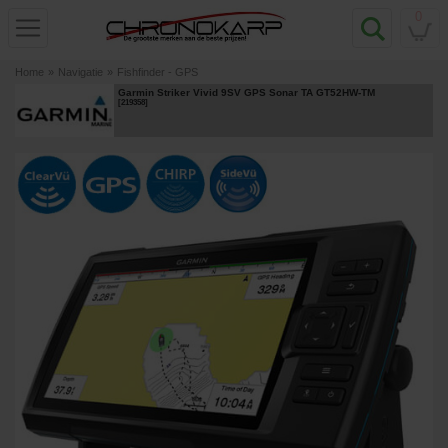
0
Home
»
Navigatie
»
Fishfinder - GPS
Garmin Striker Vivid 9SV GPS Sonar TA GT52HW-TM
[
219358
]