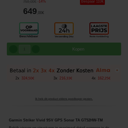
-
14
%
Bespaar
110
€
759
,00
€
649
,00
€
Kopen
+
2
x
324
3
x
216
4
x
162
,
50
€
,
33
€
,
25
€
Ik heb dit product elders goedkoper gezien.
Garmin Striker Vivid 9SV GPS Sonar TA GT52HW-TM
Bekijk vissen en structuren in maximaal detail wanneer je de