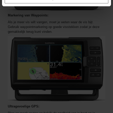
Markering van Waypoints:
Als je meer vis wilt vangen, moet je weten waar de vis bijt.
Gebruik waypointmarkering op goede visstekken zodat je deze
gemakkelijk terug kunt vinden.
Ultragevoelige GPS: