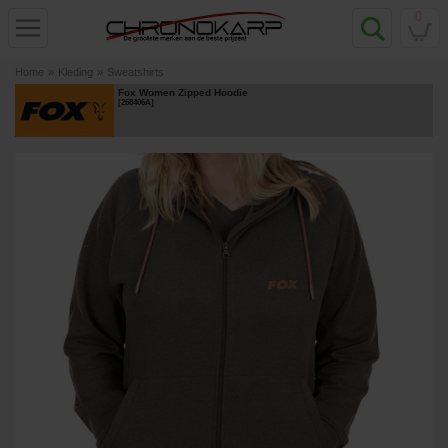
0
Home
»
Kleding
»
Sweatshirts
Fox Women Zipped Hoodie
[
268406A
]