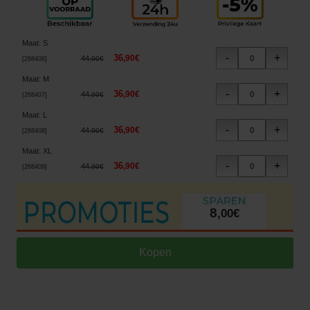
Maat
:
S
36
,
90
€
44
,
90
€
[
268406
]
Maat
:
M
36
,
90
€
44
,
90
€
[
268407
]
Maat
:
L
36
,
90
€
44
,
90
€
[
268408
]
Maat
:
XL
36
,
90
€
44
,
90
€
[
268409
]
8
,
00
€