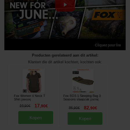
Cliquez pour lire
Producten gerelateerd aan dit artikel:
Klanten die dit artikel kochten, kochten ook:
Fox Women V Neck T
Fox EOS 1 Sleeping Bag 3
Shirt
Seasons slaapzak
[
268410A
]
[
216709
]
17
19
,
90
€
,
90
€
82
86
,
90
€
,
90
€
Kopen
Kopen