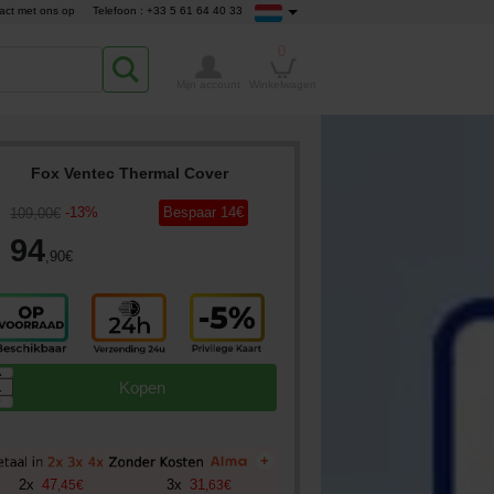
act met ons op
Telefoon : +33 5 61 64 40 33
0
Mijn account
Winkelwagen
Fox Ventec Thermal Cover
-
13
%
Bespaar
14
€
109
,00
€
94
,90
€
▲
Kopen
▼
+
2
x
47
3
x
31
,
45
€
,
63
€