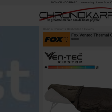
100% OP VOORRAAD
verzending binnen 24 uur°
Home
»
Comfort
»
Dekbedden & Dekens
Fox Ventec Thermal 
[
270060
]