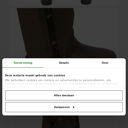
Toestemming
Details
Over
Deze website maakt gebruik van cookies
We gebruiken cookies om content en advertenties te personaliseren, om
functies voor social media te bieden en om ons websiteverkeer te analyseren.
Ook delen we informatie over uw gebruik van onze site met onze partners voor
social media, adverteren en analyse. Deze partners kunnen deze gegevens
combineren met andere informatie die u aan ze heeft verstrekt of die ze hebben
Alles toestaan
verzameld op basis van uw gebruik van hun services.
Aanpassen