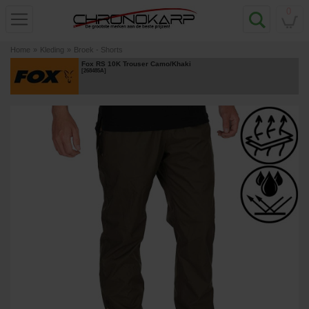
0
Home
»
Kleding
»
Broek - Shorts
Fox RS 10K Trouser Camo/Khaki
[
268485A
]