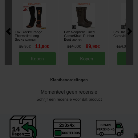
Fox Black/Orange
Fox Neoprene Lined
Fox Jacket RS 
Thermolite Long
Camo/Khaki Rubber
Camo/Khaki
[
268
Socks
Boot
[
218475A
]
[
268475A
]
11
89
9
15
,
90
€
114
,
90
€
114
,
90
€
,
00
€
,
00
€
Kopen
Kopen
Kop
Klantbeoordelingen
Momenteel geen recensie
Schrijf een recensie voor dat product