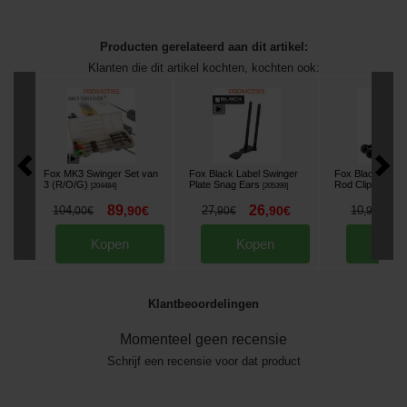
Producten gerelateerd aan dit artikel:
Klanten die dit artikel kochten, kochten ook:
Fox MK3 Swinger Set van
Fox Black Label Swinger
Fox Black Label 
3 (R/O/G)
Plate Snag Ears
Rod Clip (x2)
[
204484
]
[
205399
]
[
20
89
26
8
104
,
90
€
27
,
90
€
10
,
00
€
,
90
€
,
90
€
Kopen
Kopen
Kop
Klantbeoordelingen
Momenteel geen recensie
Schrijf een recensie voor dat product