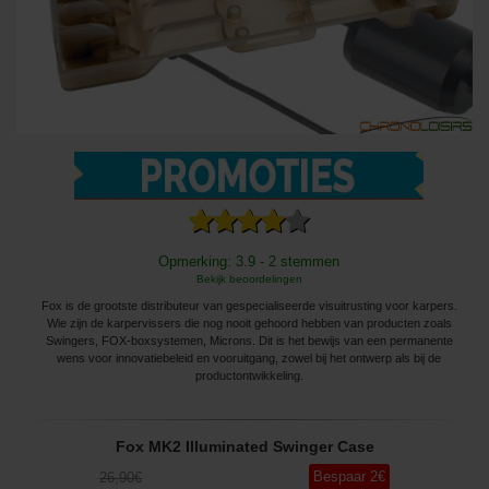
Opmerking: 3.9 - 2 stemmen
Bekijk beoordelingen
Fox is de grootste distributeur van gespecialiseerde visuitrusting voor karpers.
Wie zijn de karpervissers die nog nooit gehoord hebben van producten zoals
Swingers, FOX-boxsystemen, Microns. Dit is het bewijs van een permanente
wens voor innovatiebeleid en vooruitgang, zowel bij het ontwerp als bij de
productontwikkeling.
Fox MK2 Illuminated Swinger Case
Bespaar
2
€
26
,90
€