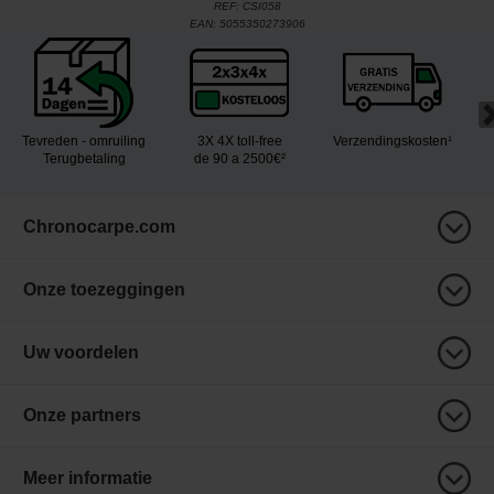
REF:
CSI058
EAN:
5055350273906
Tevreden - omruiling
3X 4X toll-free
Verzendingskosten¹
Terugbetaling
de 90 a 2500€²
Chronocarpe.com
Onze toezeggingen
Uw voordelen
Onze partners
Meer informatie