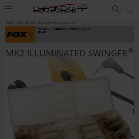
0
Home
»
Indicatoren
»
Indicatoren Accessoires
Fox MK2 Illuminated Swinger Case
[
210125
]