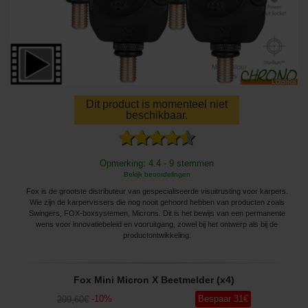
Dit product is momenteel niet
beschikbaar.
Opmerking: 4.4 - 9 stemmen
Bekijk beoordelingen
Fox is de grootste distributeur van gespecialiseerde visuitrusting voor karpers.
Wie zijn de karpervissers die nog nooit gehoord hebben van producten zoals
Swingers, FOX-boxsystemen, Microns. Dit is het bewijs van een permanente
wens voor innovatiebeleid en vooruitgang, zowel bij het ontwerp als bij de
productontwikkeling.
Fox Mini Micron X Beetmelder (x4)
-
10
%
Bespaar
31
€
299
,60
€