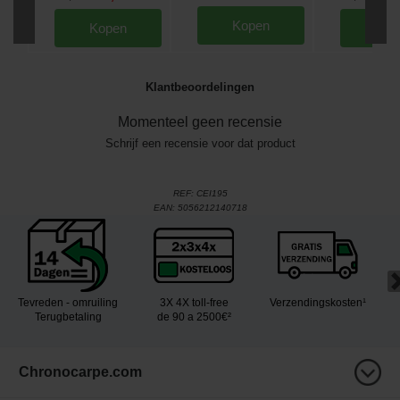
Kopen
Kopen
Kop
Klantbeoordelingen
Momenteel geen recensie
Schrijf een recensie voor dat product
REF:
CEI195
EAN:
5056212140718
Tevreden - omruiling
3X 4X toll-free
Verzendingskosten¹
Terugbetaling
de 90 a 2500€²
Chronocarpe.com