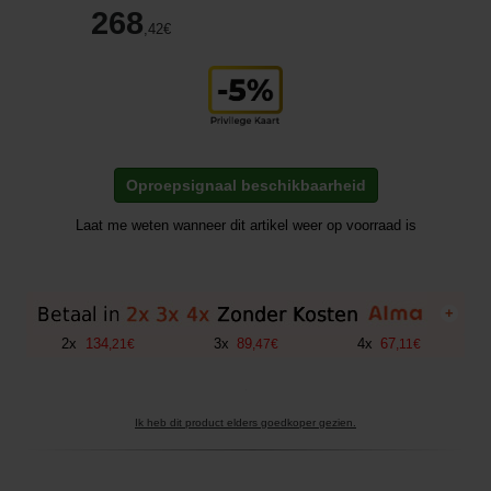
268
,42
€
Oproepsignaal beschikbaarheid
Laat me weten wanneer dit artikel weer op voorraad is
+
2
x
134
3
x
89
4
x
67
,
21
€
,
47
€
,
11
€
Ik heb dit product elders goedkoper gezien.