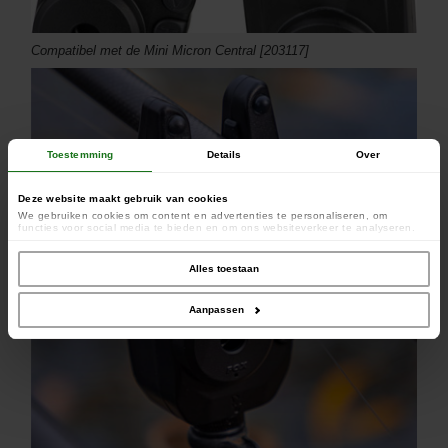
Compatibel met de Mini Micron Central [203117]
Toestemming
Details
Over
Deze website maakt gebruik van cookies
We gebruiken cookies om content en advertenties te personaliseren, om
functies voor social media te bieden en om ons websiteverkeer te analyseren.
Ook delen we informatie over uw gebruik van onze site met onze partners voor
social media, adverteren en analyse. Deze partners kunnen deze gegevens
combineren met andere informatie die u aan ze heeft verstrekt of die ze hebben
Alles toestaan
verzameld op basis van uw gebruik van hun services.
Aanpassen