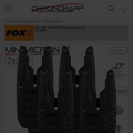
0
Home
»
Beetmelders etc
»
Beetmelders
Fox Mini Micron X Beetmelder (x4)
[
esc16057
]