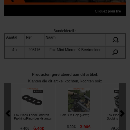
Cliquez pour lire
Bundeldetail
:
Aantal
Ref
Naam
+
4
x
203116
Fox Mini Micron X Beetmelder
Producten gerelateerd aan dit artikel:
Klanten die dit artikel kochten, kochten ook:
Fox Black Label Lederen
Fox Butt Grip
Fox Black Label
[
m15357
]
Pakking/Ring (per 4)
Bobbins Set van
[
205328
]
3
6
,
90
€
,
90
€
6
6
7
,
40
€
79
,
40
€
,
50
€