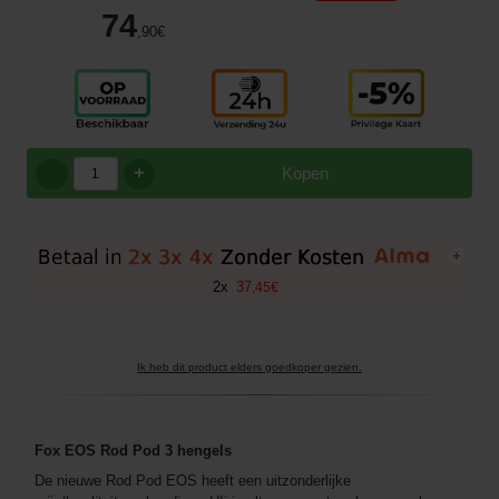
74
,90
€
+
Kopen
+
2
x
37
,
45
€
Ik heb dit product elders goedkoper gezien.
Fox EOS Rod Pod 3 hengels
De nieuwe Rod Pod EOS heeft een uitzonderlijke