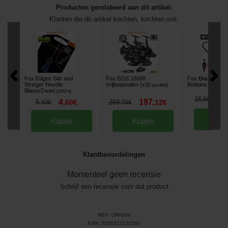
Producten gerelateerd aan dit artikel:
Klanten die dit artikel kochten, kochten ook:
Fox Edges Stix and
Fox EOS 10000
Fox Black Label
Stringer Needle
Vrijloopmolen (x3)
Bobbins
[
esc9090
]
[
m33623
]
Blauw/Zwart
[
230374
]
1
16
,
90
€
4
197
5
,
60
€
269
,
12
€
,
40
€
,
70
€
Kop
Kopen
Kopen
Klantbeoordelingen
Momenteel geen recensie
Schrijf een recensie voor dat product
REF:
CRP044
EAN:
5056212132591