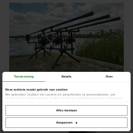
Toestemming
Details
Over
Makkelijk in elkaar te zetten
Deze website maakt gebruik van cookies
We gebruiken cookies om content en advertenties te personaliseren, om
functies voor social media te bieden en om ons websiteverkeer te analyseren.
Ook delen we informatie over uw gebruik van onze site met onze partners voor
social media, adverteren en analyse. Deze partners kunnen deze gegevens
combineren met andere informatie die u aan ze heeft verstrekt of die ze hebben
Alles toestaan
verzameld op basis van uw gebruik van hun services.
Aanpassen