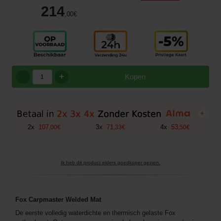
214
,00
€
+
Kopen
+
2
x
107
3
x
71
4
x
53
,
00
€
,
33
€
,
50
€
Ik heb dit product elders goedkoper gezien.
Fox Carpmaster Welded Mat
De eerste volledig waterdichte en thermisch gelaste Fox