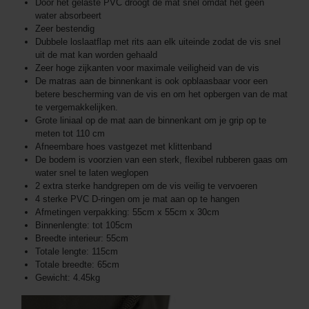
Door het gelaste PVC droogt de mat snel omdat het geen
water absorbeert
Zeer bestendig
Dubbele loslaatflap met rits aan elk uiteinde zodat de vis snel
uit de mat kan worden gehaald
Zeer hoge zijkanten voor maximale veiligheid van de vis
De matras aan de binnenkant is ook opblaasbaar voor een
betere bescherming van de vis en om het opbergen van de mat
te vergemakkelijken.
Grote liniaal op de mat aan de binnenkant om je grip op te
meten tot 110 cm
Afneembare hoes vastgezet met klittenband
De bodem is voorzien van een sterk, flexibel rubberen gaas om
water snel te laten weglopen
2 extra sterke handgrepen om de vis veilig te vervoeren
4 sterke PVC D-ringen om je mat aan op te hangen
Afmetingen verpakking: 55cm x 55cm x 30cm
Binnenlengte: tot 105cm
Breedte interieur: 55cm
Totale lengte: 115cm
Totale breedte: 65cm
Gewicht: 4.45kg