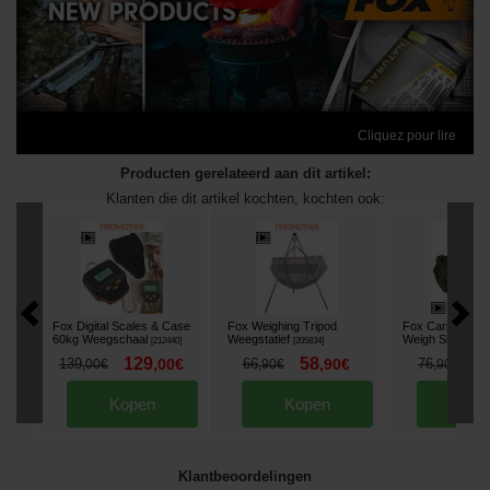
Cliquez pour lire
Producten gerelateerd aan dit artikel:
Klanten die dit artikel kochten, kochten ook:
Fox Digital Scales & Case
Fox Weighing Tripod
Fox Carpmaste
60kg Weegschaal
Weegstatief
Weigh Sling
[
212440
]
[
205834
]
[
2127
129
58
5
139
,
00
€
66
,
90
€
76
,
00
€
,
90
€
,
90
€
Kopen
Kopen
Kop
Klantbeoordelingen