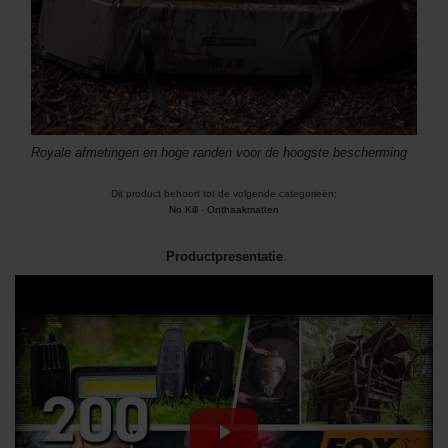
Royale afmetingen en hoge randen voor de hoogste bescherming
Dit product behoort tot de volgende categorieën:
No Kill
-
Onthaakmatten
Productpresentatie