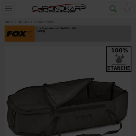
0
Home
»
No Kill
»
Onthaakmatten
Fox Carpmaster Welded Mat
[
212821
]