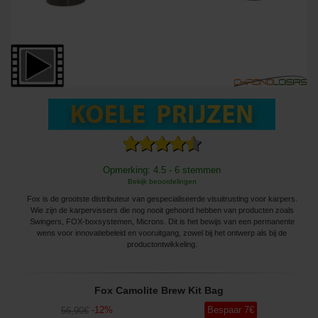
Opmerking: 4.5 - 6 stemmen
Bekijk beoordelingen
Fox is de grootste distributeur van gespecialiseerde visuitrusting voor karpers.
Wie zijn de karpervissers die nog nooit gehoord hebben van producten zoals
Swingers, FOX-boxsystemen, Microns. Dit is het bewijs van een permanente
wens voor innovatiebeleid en vooruitgang, zowel bij het ontwerp als bij de
productontwikkeling.
Fox Camolite Brew Kit Bag
-
12
%
Bespaar
7
€
56
,90
€