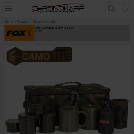
0
Home
»
Bagage
»
Diverse bagage
Fox Camolite Brew Kit Bag
[
226702
]