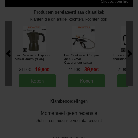
Cliquez pour lire
Producten gerelateerd aan dit artikel:
Klanten die dit artikel kochten, kochten ook:
Fox Cookwear Espresso
Fox Cookware Compact
Fox roestvrijsta
Maker 300ml
3000 Stove
thermische mok
[
221814
]
Gasbrander
[
221558
]
19
39
1
24
,
90
€
44
,
90
€
21
,
90
€
,
90
€
,
90
€
Kopen
Kopen
Kop
Klantbeoordelingen
Momenteel geen recensie
Schrijf een recensie voor dat product
EAN:
5056212194063