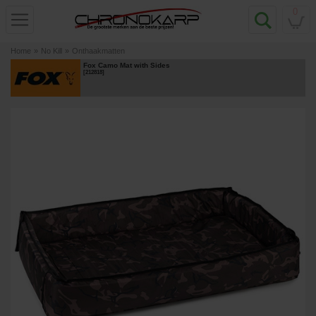
0
Home
»
No Kill
»
Onthaakmatten
Fox Camo Mat with Sides
[
212818
]