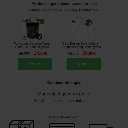
Producten gerelateerd aan dit artikel:
Klanten die dit artikel kochten, kochten ook:
Fox Aquos Camolite Water
Carp Design Easy Weight
Bucket 10L Emmer
Driepoot Weeg Statief
[
226063
]
[
205968
]
24
29
29
,
90
€
42
,
90
€
,
90
€
,
90
€
Kopen
Kopen
Klantbeoordelingen
Momenteel geen recensie
Schrijf een recensie voor dat product
EAN:
5056212171347