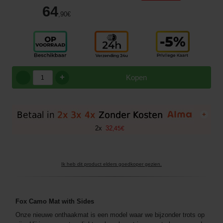
64
,90
€
+
Kopen
+
2
x
32
,
45
€
Ik heb dit product elders goedkoper gezien.
Fox Camo Mat with Sides
Onze nieuwe onthaakmat is een model waar we bijzonder trots op