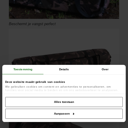
Beschermt je vangst perfect
Toestemming
Details
Over
Deze website maakt gebruik van cookies
We gebruiken cookies om content en advertenties te personaliseren, om
functies voor social media te bieden en om ons websiteverkeer te analyseren.
Ook delen we informatie over uw gebruik van onze site met onze partners voor
social media, adverteren en analyse. Deze partners kunnen deze gegevens
combineren met andere informatie die u aan ze heeft verstrekt of die ze hebben
Alles toestaan
verzameld op basis van uw gebruik van hun services.
Compact wanneer opgevouwen
Aanpassen