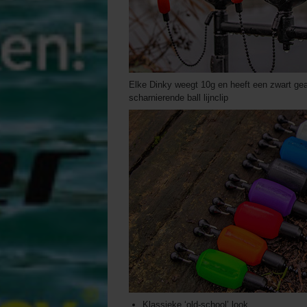
Elke Dinky weegt 10g en heeft een zwart gean
scharnierende ball lijnclip
Klassieke ‘old-school’ look