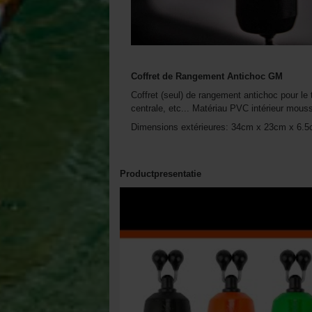
Coffret de Rangement Antichoc GM
Coffret (seul) de rangement antichoc pour le 
centrale, etc... Matériau PVC intérieur mouss
Dimensions extérieures: 34cm x 23cm x 6.
Productpresentatie