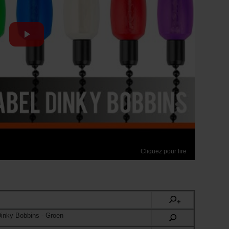
Cliquez pour lire
+
Dinky Bobbins
- Groen