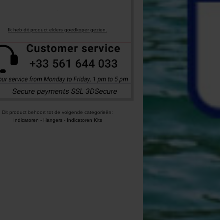
Ik heb dit product elders goedkoper gezien.
Dit product behoort tot de volgende categorieën:
Indicatoren
-
Hangers
-
Indicatoren Kits