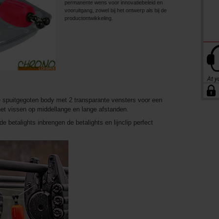
permanente wens voor innovatiebeleid en
vooruitgang, zowel bij het ontwerp als bij de
productontwikkeling.
 spuitgegoten body met 2 transparante vensters voor een
r het vissen op middellange en lange afstanden.
e betalights inbrengen de betalights en lijnclip perfect