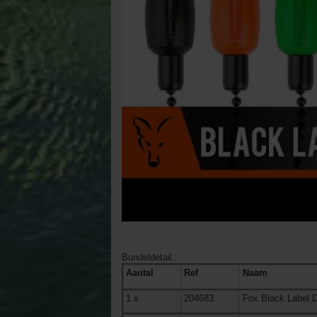
Bundeldetail
:
Aantal
Ref
Naam
1
x
204683
Fox Black Label 