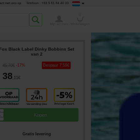
act met ons op
Telefoon : +33 5 61 64 40 33
0
Mijn account
Winkelwagen
Fox Black Label Dinky Bobbins Set
van 2
-
17
%
Bespaar
7
,59
€
45
,70
€
38
,11
€
▲
Kopen
▼
Gratis levering