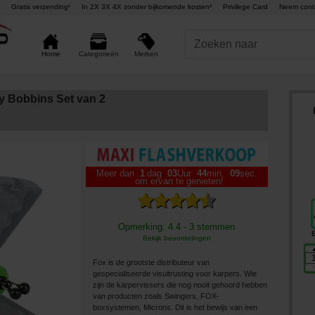
Gratis verzending¹
In 2X 3X 4X zonder bijkomende kosten²
Privilege Card
Neem cont
Merken
Home
Categorieën
y Bobbins Set van 2
Meer dan
1
dag
03
Uur
44
min.
07
sec.
om ervan te genieten!
Opmerking: 4.4 - 3 stemmen
Bekijk beoordelingen
Fox is de grootste distributeur van
gespecialiseerde visuitrusting voor karpers. Wie
zijn de karpervissers die nog nooit gehoord hebben
van producten zoals Swingers, FOX-
boxsystemen, Microns. Dit is het bewijs van een