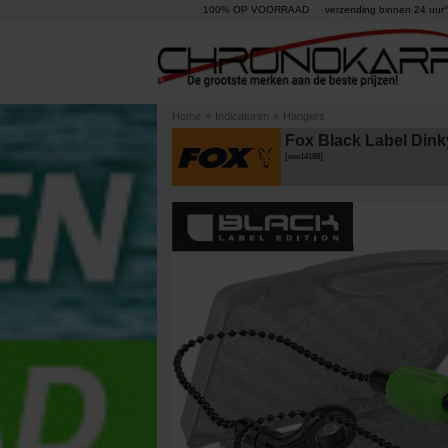
100% OP VOORRAAD
verzending binnen 24 uur°
Home
»
Indicatoren
»
Hangers
Fox Black Label Dink
[
esc14188
]