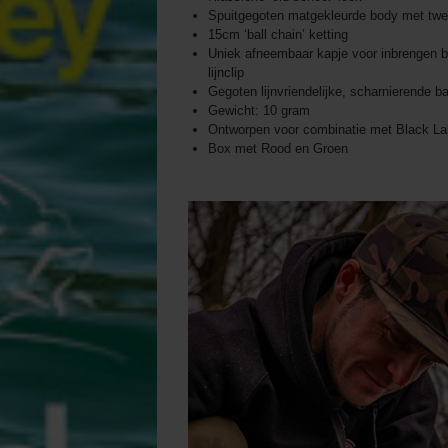
Spuitgegoten matgekleurde body met twee
15cm ‘ball chain’ ketting
Uniek afneembaar kapje voor inbrengen bet
lijnclip
Gegoten lijnvriendelijke, scharnierende ball
Gewicht: 10 gram
Ontworpen voor combinatie met Black Lab
Box met Rood en Groen