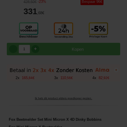
-
23
%
Bespaar
96
€
428
,50
€
331
,68
€
+
Kopen
+
2
x
165
3
x
110
4
x
82
,
84
€
,
56
€
,
92
€
Ik heb dit product elders goedkoper gezien.
Fox Beetmelder Set Mini Micron X 4D Dinky Bobbins