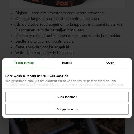
Digitaal I-com circuitsysteem voor betere ontvangst
Ontlaadt langzaam en heeft een batterij-indicator
Als de diodes rood beginnen te knipperen met een interval van
2 seconden, zijn de batterijen bijna leeg
Multicolor diodes met kleursynchronisatie van de beetmelder
Snelle installatie met beetmelders
Cone speaker voor beter geluid
Waterdichte verzegelde behuizing
Afneembare veiligheidsriem
Toestemming
Details
Over
Deze website maakt gebruik van cookies
We gebruiken cookies om content en advertenties te personaliseren, om
functies voor social media te bieden en om ons websiteverkeer te analyseren.
Ook delen we informatie over uw gebruik van onze site met onze partners voor
social media, adverteren en analyse. Deze partners kunnen deze gegevens
combineren met andere informatie die u aan ze heeft verstrekt of die ze hebben
Alles toestaan
verzameld op basis van uw gebruik van hun services.
Aanpassen