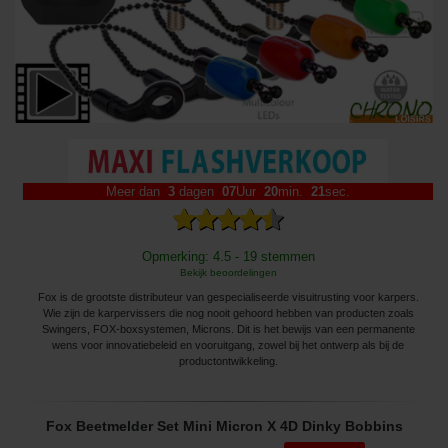
Meer dan
3
dagen
07
Uur
20
min.
19
sec.
Opmerking: 4.5 - 19 stemmen
Bekijk beoordelingen
Fox is de grootste distributeur van gespecialiseerde visuitrusting voor karpers.
Wie zijn de karpervissers die nog nooit gehoord hebben van producten zoals
Swingers, FOX-boxsystemen, Microns. Dit is het bewijs van een permanente
wens voor innovatiebeleid en vooruitgang, zowel bij het ontwerp als bij de
productontwikkeling.
Fox Beetmelder Set Mini Micron X 4D Dinky Bobbins