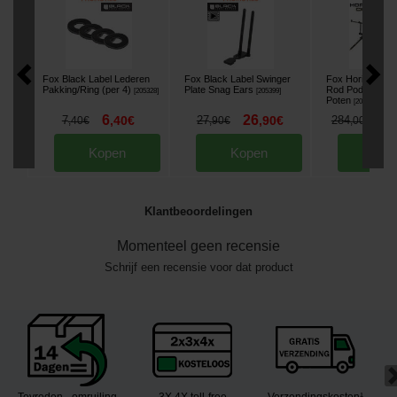
Fox Black Label Lederen
Fox Black Label Swinger
Fox Horizon D
Pakking/Ring (per 4)
Plate Snag Ears
Rod Pod 4 henge
[
205328
]
[
205399
]
Poten
[
205153
]
6
26
2
7
,
40
€
27
,
90
€
284
,
40
€
,
90
€
,
00
€
Kopen
Kopen
Kop
Klantbeoordelingen
Momenteel geen recensie
Schrijf een recensie voor dat product
Tevreden - omruiling
3X 4X toll-free
Verzendingskosten¹