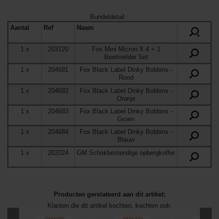
Bundeldetail
:
Aantal
Ref
Naam
+
1
x
203120
Fox Mini Micron X 4 + 1
Beetmelder Set
1
x
204681
Fox Black Label Dinky Bobbins
-
Rood
1
x
204682
Fox Black Label Dinky Bobbins
-
Oranje
1
x
204683
Fox Black Label Dinky Bobbins
-
Groen
1
x
204684
Fox Black Label Dinky Bobbins
-
Blauw
1
x
203324
GM Schokbestendige opbergkoffer
Producten gerelateerd aan dit artikel:
Klanten die dit artikel kochten, kochten ook: