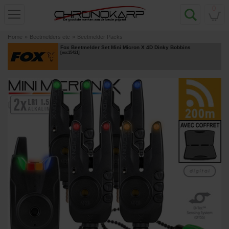
0
Home
»
Beetmelders etc
»
Beetmelder Packs
Fox Beetmelder Set Mini Micron X 4D Dinky Bobbins
[
esc15421
]