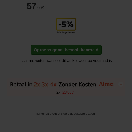
57
,90
€
Oproepsignaal beschikbaarheid
Laat me weten wanneer dit artikel weer op voorraad is
+
2
x
28
,
95
€
Ik heb dit product elders goedkoper gezien.