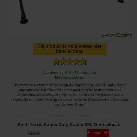
Dit product is momenteel niet
beschikbaar.
Opmerking: 4.9 - 11 stemmen
Bekijk beoordelingen
Dit groeiende Nederlandse merk ontwikkelt producten voor alle enthousiaste
karpervissers. Faith biedt een reeks producten die profiteren van een
ongelooflijke rapportkwaliteit / prijs om dit bereik voor het grootste aantal
toegankelijk te maken! Als je op karper vist en je wilt je spaarvarken niet breken,
kies dan voor Geloof.
Faith Traxis Karper Carp Cradle XXL Onthaakmat
Bespaar
5
€
62
,90
€