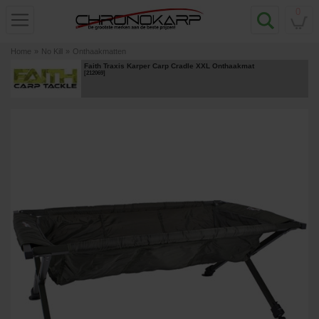
0
Home
»
No Kill
»
Onthaakmatten
Faith Traxis Karper Carp Cradle XXL Onthaakmat
[
212069
]