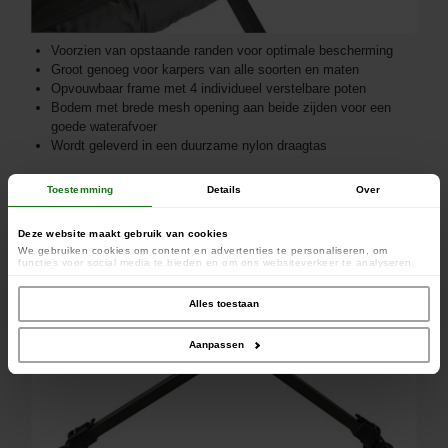
Voorzien van opstaande randen voor optimale bescherming
Groot genoeg voor karpers van alle soorten en maten
Opvouwbaar frame met 4 individueel verstelbare poten
Bodem met brede mesh opening aan beide zijden voor een
goede waterafvoer
Wordt geleverd in een duurzame nylon draagtas
Afmetingen: 120cm x 70cm x H47-55cm - Gewicht: 6kg
Toestemming
Details
Over
Deze website maakt gebruik van cookies
We gebruiken cookies om content en advertenties te personaliseren, om
functies voor social media te bieden en om ons websiteverkeer te analyseren.
Ook delen we informatie over uw gebruik van onze site met onze partners voor
social media, adverteren en analyse. Deze partners kunnen deze gegevens
combineren met andere informatie die u aan ze heeft verstrekt of die ze hebben
Alles toestaan
verzameld op basis van uw gebruik van hun services.
Aanpassen