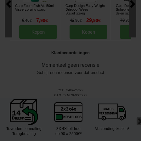
Carp Zoom Fish Aid 50ml
Carp Design Easy Weight
Carp Design Lu
Visverzorging
Driepoot Weeg
Schepnet, Steel 
[
212543
]
Statief
delen
[
205968
]
[
212557
]
7
29
6
9
,
90
€
42
,
90
€
79
,
40
€
,
90
€
,
90
€
Kopen
Kopen
Kop
Klantbeoordelingen
Momenteel geen recensie
Schrijf een recensie voor dat product
REF:
RAVAV5077
EAN:
8718794293295
Tevreden - omruiling
3X 4X toll-free
Verzendingskosten¹
Terugbetaling
de 90 a 2500€²