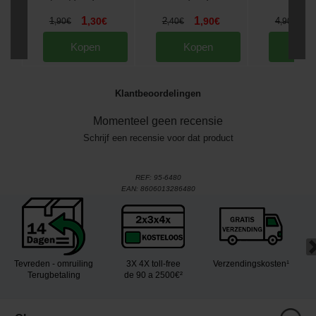
1
1
3
1
,
30
€
2
,
90
€
4
,
90
€
,
40
€
,
90
€
Kopen
Kopen
Kop
Klantbeoordelingen
Momenteel geen recensie
Schrijf een recensie voor dat product
REF:
95-6480
EAN:
8606013286480
Tevreden - omruiling
3X 4X toll-free
Verzendingskosten¹
Terugbetaling
de 90 a 2500€²