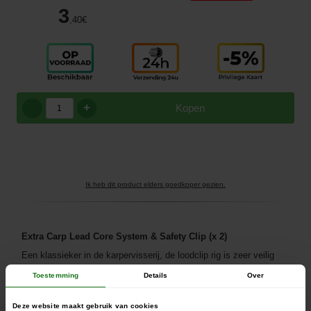
3
,40
€
+
Kopen
Ik heb dit product elders goedkoper gezien.
Extra Carp Lead Core System & Safety Clip (x 2)
Een klassieker in de karpervisserij, de loodclip rig is zeer veilig
voor de vis en maakt een optimale presentatie van de rigs op de
Toestemming
Details
Over
bodem van het water mogelijk.
Hij wordt aangeboden in zijn klassieke versie met een camouflage
Deze website maakt gebruik van cookies