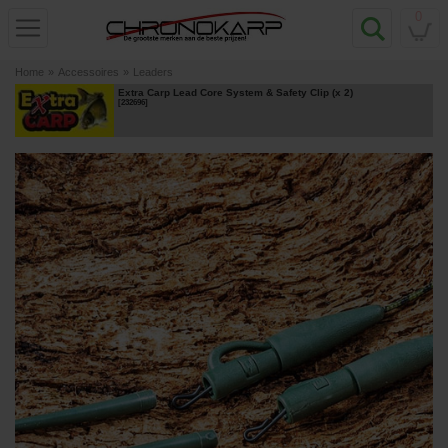
0
Home
»
Accessoires
»
Leaders
Extra Carp Lead Core System & Safety Clip (x 2)
[
232696
]