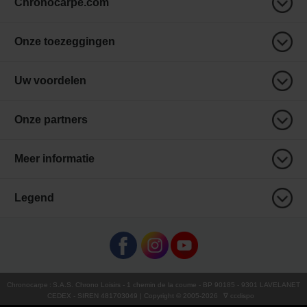
Chronocarpe.com
Onze toezeggingen
Uw voordelen
Onze partners
Meer informatie
Legend
Chronocarpe
:
S.A.S. Chrono Loisirs
- 1 chemin de la coume - BP 90185 - 9301 LAVELANET
CEDEX - SIREN 481703049 | Copyright © 2005-
2026
∇ ccdispo