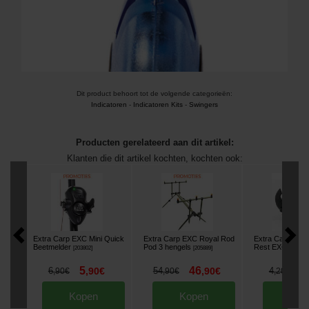
Dit product behoort tot de volgende categorieën:
Indicatoren
-
Indicatoren Kits
-
Swingers
Producten gerelateerd aan dit artikel:
Klanten die dit artikel kochten, kochten ook:
Extra Carp EXC Mini Quick
Extra Carp EXC Royal Rod
Extra Carp Rub
Beetmelder
Pod 3 hengels
Rest EXC 5161 
[
203802
]
[
205889
]
5
46
3
6
,
90
€
54
,
90
€
4
,
90
€
,
90
€
,
20
€
Kopen
Kopen
Kop