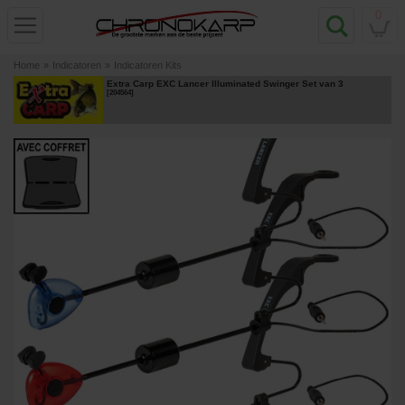
0
Home
»
Indicatoren
»
Indicatoren Kits
Extra Carp EXC Lancer Illuminated Swinger Set van 3
[
204564
]