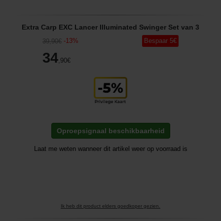
Extra Carp EXC Lancer Illuminated Swinger Set van 3
-
13
%
Bespaar
5
€
39
,90
€
34
,90
€
Oproepsignaal beschikbaarheid
Laat me weten wanneer dit artikel weer op voorraad is
Ik heb dit product elders goedkoper gezien.