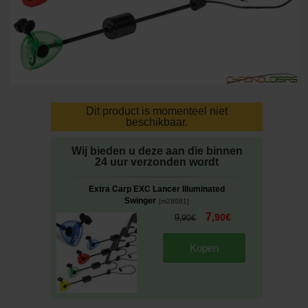
Dit product is momenteel niet
beschikbaar.
Wij bieden u deze aan die binnen
24 uur verzonden wordt
Extra Carp EXC Lancer Illuminated
Swinger
[
m28081
]
7
,
90
€
9
,
90
€
Kopen