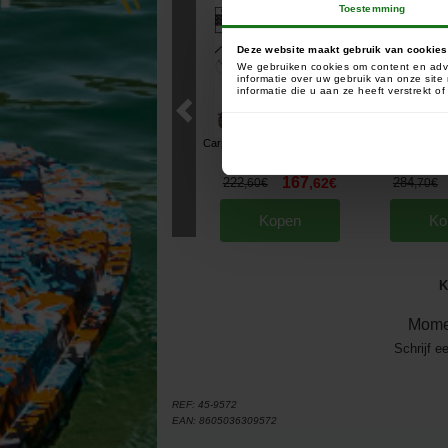
Toestemming
Deze website maakt gebruik van cookies
We gebruiken cookies om content en adve
informatie over uw gebruik van onze sit
informatie die u aan ze heeft verstrekt 
Carp Design No Kill Pack Camo
Carp Design
Line 4 stuks
Vrijloopmole
[
esc10996
]
167
222
,
62
€
284
,
60
€
,
70
€
Kopen
Ko
K
Mome
Schrijf e
REF:
45-9572
EAN:
8605036309572