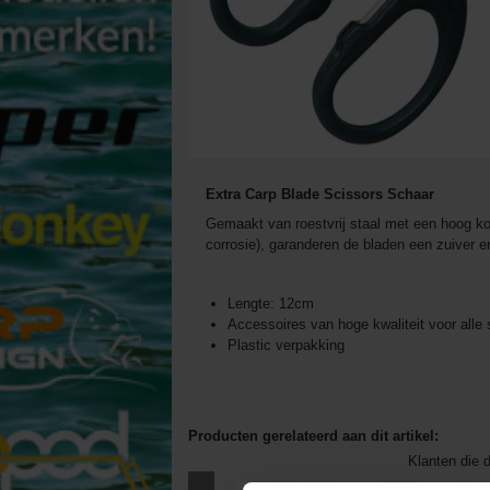
Extra Carp Blade Scissors Schaar
Gemaakt van roestvrij staal met een hoog ko
corrosie), garanderen de bladen een zuiver e
Lengte: 12cm
Accessoires van hoge kwaliteit voor alle 
Plastic verpakking
Producten gerelateerd aan dit artikel:
Klanten die d