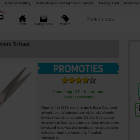
Gratis verzending¹
In 2X 3X 4X zonder bijkomende kosten²
Privilege Card
Neem cont
Merken
Home
Categorieën
ssors Schaar
Opmerking: 3.9 - 6 stemmen
Bekijk beoordelingen
Opgericht in 1994, werd het merk Extra Carp snel
erkend voor de betrouwbaarheid en uitstekende
kwaliteit van zijn producten. Dit bedrijf zorgt voor
de groei van haar assortiment en haar missie is om
kwalitatief hoogwaardige producten en accessoires
te leveren tegen de beste prijs / kwaliteit
verhouding.