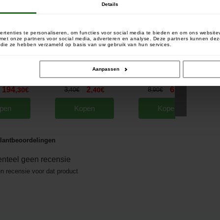
Details
rtenties te personaliseren, om functies voor social media te bieden en om ons website
e met onze partners voor social media, adverteren en analyse. Deze partners kunnen 
of die ze hebben verzameld op basis van uw gebruik van hun services.
Aanpassen
 GFR9000 Camo
Extra Carp Multi Clip (per 10)
Extra Carp EXC Multi
Ex
n (x3)
Pliers
[
esc10819
]
[
232682
]
[
232974
]
194
2
6
,
30
€
3
,
40
€
8
,
90
€
,
40
€
,
90
€
pen
Kopen
Kopen
lantbeoordelingen
nteel geen recensie
en recensie voor dat product