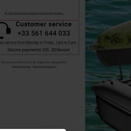
Ik heb dit product elders goedkoper gezien.
Dit product behoort tot de volgende categorieën:
Gereedschap
-
Gereedschappen