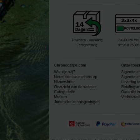
Tevreden - omruiling
3X 4X toll-free
Terugbetaling
de 90 a 2500€
Chronocarpe.com
Onze toez
Wie zijn wij?
Algemene 
Neem contact met ons op
Algemene 
Nieuwsbrief
Levering e
Overzicht van de website
Betalingsm
Categorieën
Garantie e
Merken
Vertrouwel
Juridische kennisgevingen