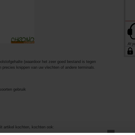
olstofgehalte (waardoor het zeer goed bestand is tegen
n precies knippen van uw vlechten of andere terminals.
soorten gebruik
it artikel kochten, kochten ook: