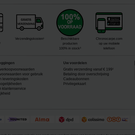
Verzendingskosten¹
Beschikbare
Chronocarpe.com
²
producten
op uw mobiele
100% in stock³
telefoon
eggingen
Uw voordelen
verkoopvoorwaarden
Gratis verzending vanaf € 199¹
voorwaarden voor gebruik
Betaling door overschrijving
n leveringskosten
Cadeaubonnen
ogelijkheden
Privilegekaart
n klantenservice
ijkheid