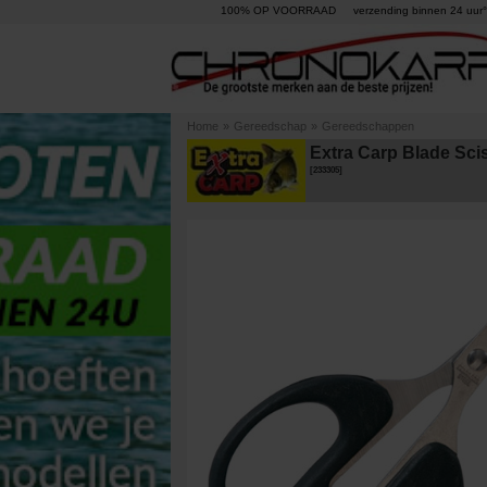
100% OP VOORRAAD
verzending binnen 24 uur°
Home
»
Gereedschap
»
Gereedschappen
Extra Carp Blade Sci
[
233305
]