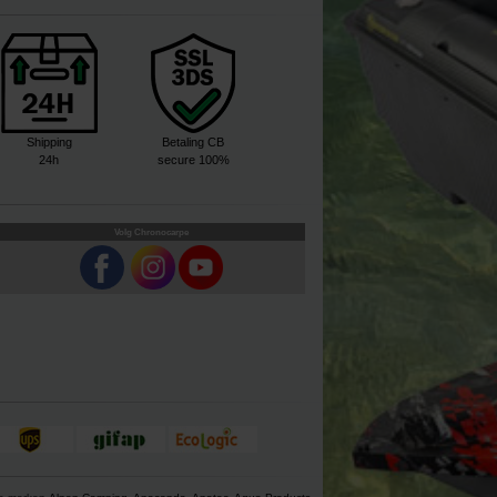
Shipping
Betaling CB
24h
secure 100%
Volg Chronocarpe