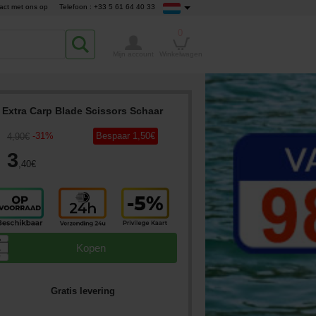
act met ons op
Telefoon : +33 5 61 64 40 33
0
Mijn account
Winkelwagen
Extra Carp Blade Scissors Schaar
-
31
%
Bespaar
1
,50
€
4
,90
€
3
,40
€
▲
Kopen
▼
Gratis levering