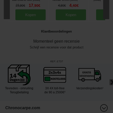
[
231909
]
[
232165
]
[
230483
]
17
4
6
23
,
90
€
4
,
40
€
,
50
,
90
€
,
90
€
Kopen
Kopen
Kop
Klantbeoordelingen
Momenteel geen recensie
Schrijf een recensie voor dat product
REF:
ET37
Tevreden - omruiling
3X 4X toll-free
Verzendingskosten¹
Terugbetaling
de 90 a 2500€²
Chronocarpe.com