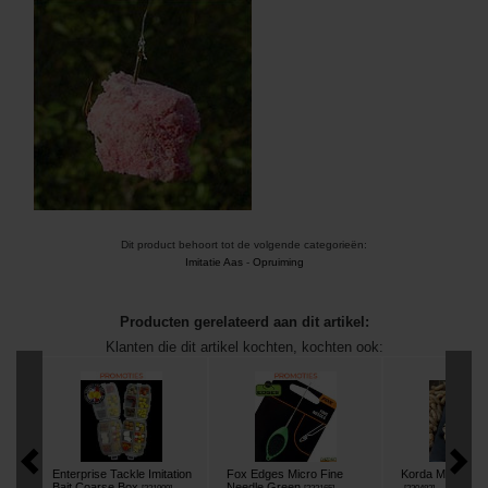
Dit product behoort tot de volgende categorieën:
Imitatie Aas
-
Opruiming
Producten gerelateerd aan dit artikel:
Klanten die dit artikel kochten, kochten ook:
Enterprise Tackle Imitation
Fox Edges Micro Fine
Korda Maggot Kli
Bait Coarse Box
Needle Green