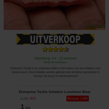
Opmerking: 4.4 - 13 stemmen
Bekijk beoordelingen
Enterprise Tackle is de onbetwiste leider in het maken van aas-imitaties voor
karpervissen. Deze imitaties worden gebruikt door de beste specialisten in
Europa. De keuze is indrukwekkend!
Enterprise Tackle Imitation Luncheon Meat
-
60
%
Bespaar
2
,80
€
4
,70
€
1
,90
€