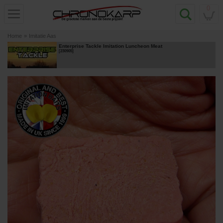
0
Home
»
Imitatie Aas
Enterprise Tackle Imitation Luncheon Meat
[
230905
]