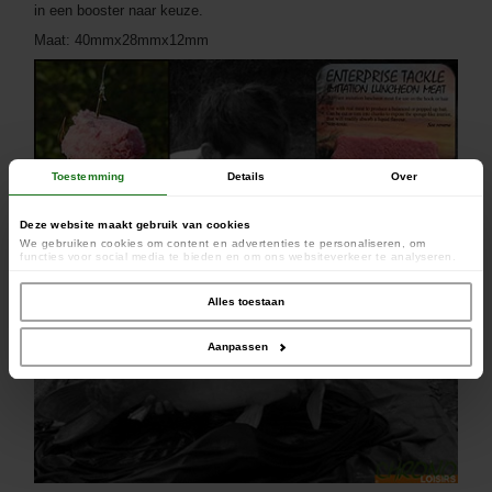
in een booster naar keuze.
Maat: 40mmx28mmx12mm
Toestemming
Details
Over
Deze website maakt gebruik van cookies
We gebruiken cookies om content en advertenties te personaliseren, om
functies voor social media te bieden en om ons websiteverkeer te analyseren.
Ook delen we informatie over uw gebruik van onze site met onze partners voor
social media, adverteren en analyse. Deze partners kunnen deze gegevens
combineren met andere informatie die u aan ze heeft verstrekt of die ze hebben
Alles toestaan
verzameld op basis van uw gebruik van hun services.
Aanpassen