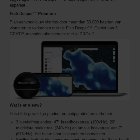
apparaat.
Fish Deeper™ Premium
Plan eenvoudig uw vistrips door meer dan 50.000 kaarten van
vismeren te verkennen met de Fish Deeper™. Geniet van 3
GRATIS maanden abonnement met je PRO+ 2.
Wat is er nieuw?
Hetzelfde geweldige product nu geüpgraded en verbeterd.
3 bundelfrequenties: 47° breedhoekstraal (100kHz), 20°
middelste hoekstraal (240kHz) en smalle hoekstraal van 7°
(675kHz). Het beste voor ijsvissen en bootvissen.
Snellaadbatterij die langer meegaat: autonomie tot 9 uur. Laadt