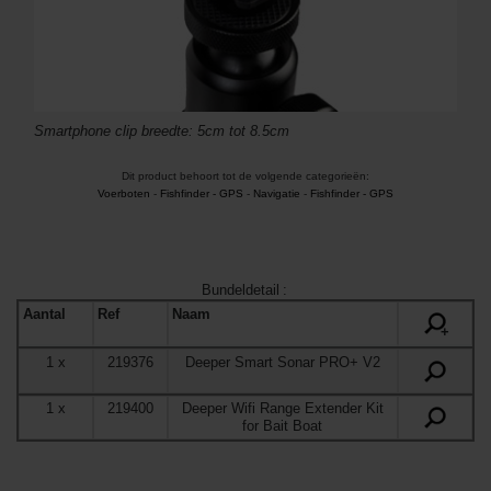
Smartphone clip breedte: 5cm tot 8.5cm
Dit product behoort tot de volgende categorieën:
Voerboten
-
Fishfinder - GPS
-
Navigatie
-
Fishfinder - GPS
Bundeldetail
:
Aantal
Ref
Naam
+
1
x
219376
Deeper Smart Sonar PRO+ V2
1
x
219400
Deeper Wifi Range Extender Kit
for Bait Boat