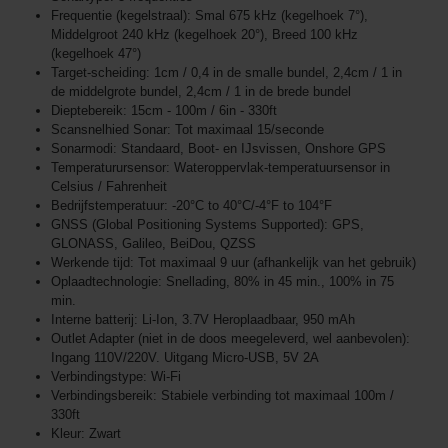
Frequentie (kegelstraal): Smal 675 kHz (kegelhoek 7°),
Middelgroot 240 kHz (kegelhoek 20°), Breed 100 kHz
(kegelhoek 47°)
Target-scheiding: 1cm / 0,4 in de smalle bundel, 2,4cm / 1 in
de middelgrote bundel, 2,4cm / 1 in de brede bundel
Dieptebereik: 15cm - 100m / 6in - 330ft
Scansnelhied Sonar: Tot maximaal 15/seconde
Sonarmodi: Standaard, Boot- en IJsvissen, Onshore GPS
Temperaturursensor: Wateroppervlak-temperatuursensor in
Celsius / Fahrenheit
Bedrijfstemperatuur: -20°C to 40°C/-4°F to 104°F
GNSS (Global Positioning Systems Supported): GPS,
GLONASS, Galileo, BeiDou, QZSS
Werkende tijd: Tot maximaal 9 uur (afhankelijk van het gebruik)
Oplaadtechnologie: Snellading, 80% in 45 min., 100% in 75
min.
Interne batterij: Li-Ion, 3.7V Heroplaadbaar, 950 mAh
Outlet Adapter (niet in de doos meegeleverd, wel aanbevolen):
Ingang 110V/220V. Uitgang Micro-USB, 5V 2A
Verbindingstype: Wi-Fi
Verbindingsbereik: Stabiele verbinding tot maximaal 100m /
330ft
Kleur: Zwart