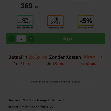
369
,60
€
+
Kopen
+
2
x
184
3
x
123
4
x
92
,
80
€
,
20
€
,
40
€
Ik heb dit product elders goedkoper gezien.
Deeper PRO+ V2 + Range Extender Kit
Deeper Smart Sonar PRO+ V2