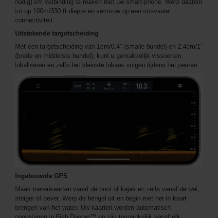
nodig) om verbinding te maken met uw smart-phone. Werp daarom
tot op 100m/330 ft diepte en vertrouw op een rotsvaste
connectiviteit.
Uitstekende targetscheiding
Met een targetscheiding van 1cm/0,4" (smalle bundel) en 2,4cm/1"
(brede en middelste bundel), kunt u gemakkelijk vissoorten
lokaliseren en zelfs het kleinste lokaas volgen tijdens het peuren.
Ingebouwde GPS
Maak merenkaarten vanaf de boot of kajak en zelfs vanaf de wal,
steiger of oever. Werp de hengel uit en begin met het in kaart
brengen van het water. Uw kaarten worden automatisch
opgeslagen in Fish Deeper™ en zijn toegankelijk vanaf elk