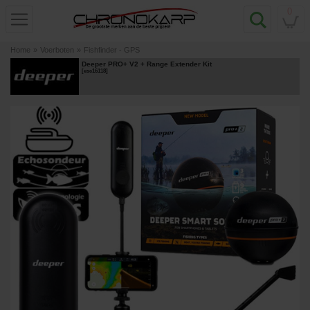
0
Home
»
Voerboten
»
Fishfinder - GPS
Deeper PRO+ V2 + Range Extender Kit
[
esc16118
]