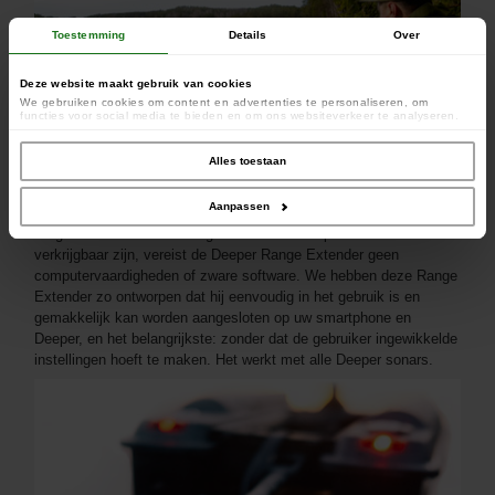
Toestemming
Details
Over
Deze website maakt gebruik van cookies
We gebruiken cookies om content en advertenties te personaliseren, om
functies voor social media te bieden en om ons websiteverkeer te analyseren.
Ook delen we informatie over uw gebruik van onze site met onze partners voor
social media, adverteren en analyse. Deze partners kunnen deze gegevens
combineren met andere informatie die u aan ze heeft verstrekt of die ze hebben
Alles toestaan
verzameld op basis van uw gebruik van hun services.
Aanpassen
Vergeleken met andere range extenders die op de markt
verkrijgbaar zijn, vereist de Deeper Range Extender geen
computervaardigheden of zware software. We hebben deze Range
Extender zo ontworpen dat hij eenvoudig in het gebruik is en
gemakkelijk kan worden aangesloten op uw smartphone en
Deeper, en het belangrijkste: zonder dat de gebruiker ingewikkelde
instellingen hoeft te maken. Het werkt met alle Deeper sonars.