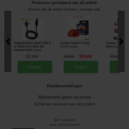
Producten gerelateerd aan dit artikel:
Klanten die dit artikel kochten, kochten ook:
RidgeMonkey Vault USB-A
Deeper Night Fishing
Deeper Smartp
to Multi Out Cable 1M
Cover
Mount
[
219318
]
[
219953
]
Adapterkabel
[
219943
]
10
16
1
,
90
€
19
,
90
€
22
,
90
€
,
90
€
Kopen
Kopen
Kop
Klantbeoordelingen
Momenteel geen recensie
Schrijf een recensie voor dat product
REF:
A0640059
EAN:
5055977484198