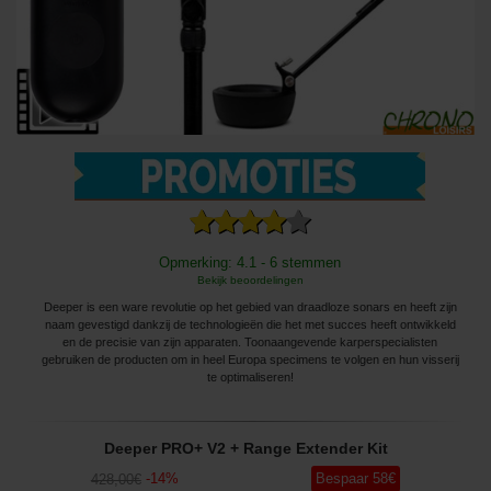
Opmerking: 4.1 - 6 stemmen
Bekijk beoordelingen
Deeper is een ware revolutie op het gebied van draadloze sonars en heeft zijn
naam gevestigd dankzij de technologieën die het met succes heeft ontwikkeld
en de precisie van zijn apparaten. Toonaangevende karperspecialisten
gebruiken de producten om in heel Europa specimens te volgen en hun visserij
te optimaliseren!
Deeper PRO+ V2 + Range Extender Kit
-
14
%
Bespaar
58
€
428
,00
€