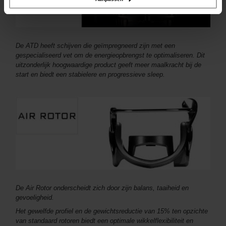
De ATD heeft schijven die geïmpregneerd zijn met een
gespecialiseerd vet om de energieopbrengst te optimaliseren. Dit
uitzonderlijk hoogwaardige product geeft meer maalkracht bij de
start en biedt een stabielere en progressieve sleep.
De Air Rotor onderscheidt zich door zijn balans, taaiheid en
gevoeligheid.
Het gewelfde profiel en de gewichtsreductie van 15% ten opzichte
van standaard rotoren biedt een optimale wikkelflexibiliteit en