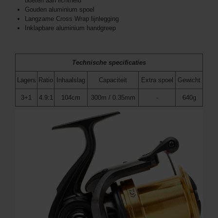
boeten aan lichtheid
Gouden aluminium spoel
Langzame Cross Wrap lijnlegging
Inklapbare aluminium handgreep
Technische specificaties
Lagers
Ratio
Inhaalslag
Capaciteit
Extra spoel
Gewicht
3+1
4.9:1
104cm
300m / 0.35mm
-
640g