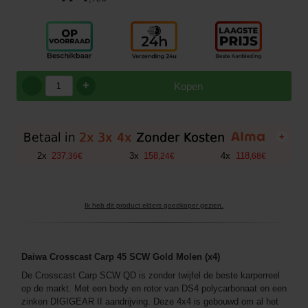
+
Kopen
+
2
x
237
3
x
158
4
x
118
,
36
€
,
24
€
,
68
€
Ik heb dit product elders goedkoper gezien.
Daiwa Crosscast Carp 45 SCW Gold Molen (x4)
De Crosscast Carp SCW QD is zonder twijfel de beste karperreel
op de markt. Met een body en rotor van DS4 polycarbonaat en een
zinken DIGIGEAR II aandrijving. Deze 4x4 is gebouwd om al het