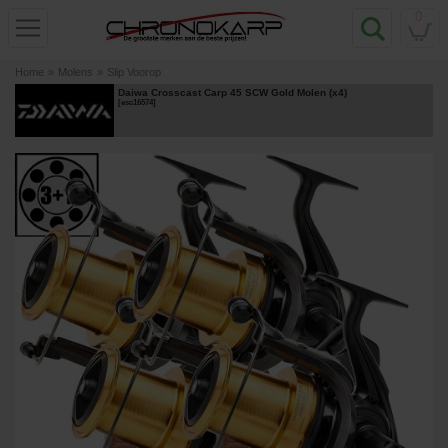
0
Home
»
Molens
»
Slip Voorop
Daiwa Crosscast Carp 45 SCW Gold Molen (x4)
[
esc16574
]