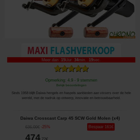
Meer dan
15
Uur
34
min.
18
sec.
Opmerking: 4.9 - 9 stemmen
Bekijk beoordelingen
Sinds 1958 blijft Daïwa hengels en haspels aanbieden aan vissers over de hele
wereld, met de nadruk op ontwerp, innovatie en betrouwbaarheid.
Daiwa Crosscast Carp 45 SCW Gold Molen (x4)
-
25
%
Bespaar
161
€
636
,00
€
474
,72
€