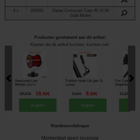
+
4
x
202691
Daiwa Crosscast Carp 45 SCW
Gold Molen
Producten gerelateerd aan dit artikel:
Klanten die dit artikel kochten, kochten ook:
Anaconda Line
Trakker Hook Up (per 2)
Fox Casting Fing
Winder
Vingerbescherm
[
232777
]
[
231895
]
16
8
1
18
,
90
€
9
,
90
€
12
,
90
€
,
90
€
,
90
€
Kopen
Kopen
Kop
Klantbeoordelingen
Momenteel geen recensie