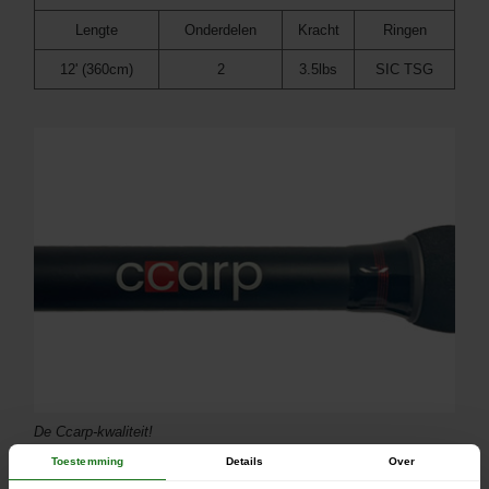
Lengte
Onderdelen
Kracht
Ringen
12' (360cm)
2
3.5lbs
SIC TSG
De Ccarp-kwaliteit!
Toestemming
Details
Over