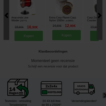
Anaconda Line
Extra Carp Planet Carp
Carp Zoom Line
Winder
Nylon 1000m
Counter
[
232777
]
[
m28057
]
[
232343
]
12
14
,
90
€
,
90
€
16
1
18
,
90
€
19
,
90
€
,
90
€
Kopen
Kopen
Kop
Klantbeoordelingen
Momenteel geen recensie
Schrijf een recensie voor dat product
Tevreden - omruiling
3X 4X toll-free
Verzendingskosten¹
Terugbetaling
de 90 a 2500€²