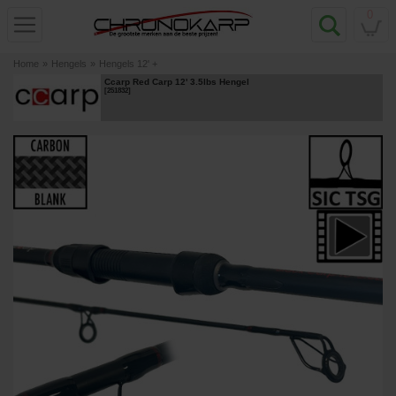
0
Home
»
Hengels
»
Hengels 12' +
Ccarp Red Carp 12' 3.5lbs Hengel
[
251832
]