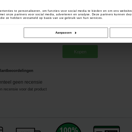
rtenties te personaliseren, om functies voor social media te bieden en om ons website
e met onze partners voor social media, adverteren en analyse. Deze partners kunnen 
of die ze hebben verzameld op basis van uw gebruik van hun services.
Carpsounder Campsecure
XRS ACC / AGE ONE Infrarood
Aanpassen
Sensor
[
203142
]
93
109
,
90
€
,
00
€
Kopen
lantbeoordelingen
nteel geen recensie
en recensie voor dat product