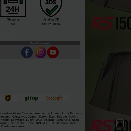
Shipping
Betaling CB
24h
secure 100%
Volg Chronocarpe
ze merken.
Alpen Camping
,
Anaconda
,
Anatec
,
Aqua Products
,
nocarpe
,
Crewsaver
,
Cygnet
,
Daiwa
,
Dam
,
Deeper
,
Delkim
,
,
Korum
,
Lowrance
,
Lucky
,
MAD
,
Mainline
,
Minn Kota
,
Nash
mano
,
Solar Tackle
,
Sonik
,
SPOMB
,
SRT
,
Starbaits
,
Toslon
,
,
Voerboten
et
Aas
.