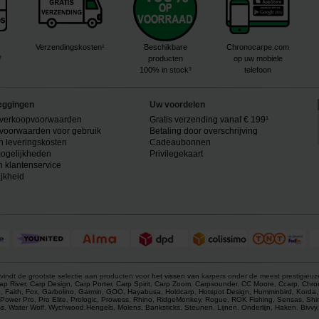
Verzendingskosten¹
Beschikbare
Chronocarpe.com
²
producten
op uw mobiele
100% in stock³
telefoon
eggingen
Uw voordelen
verkoopvoorwaarden
Gratis verzending vanaf € 199¹
voorwaarden voor gebruik
Betaling door overschrijving
n leveringskosten
Cadeaubonnen
ogelijkheden
Privilegekaart
n klantenservice
ijkheid
vindt de grootste selectie aan producten voor
het vissen van
karpers onder de meest prestigieu
ap River
,
Carp Design
,
Carp Porter
,
Carp Spirit
,
Carp Zoom
,
Carpsounder
,
CC Moore
,
Ccarp
,
Chro
p
,
Faith
,
Fox
,
Garbolino
,
Garmin
,
GOO
,
Hayabusa
,
Holdcarp
,
Hotspot Design
,
Humminbird
,
Korda
Power Pro
,
Pro Elite
,
Prologic
,
Prowess
,
Rhino
,
RidgeMonkey
,
Rogue
,
ROK Fishing
,
Sensas
,
Shi
s
,
Water Wolf
,
Wychwood
.
Hengels
,
Molens
,
Banksticks
,
Steunen
,
Lijnen
,
Onderlijn
,
Haken
,
Bivvy