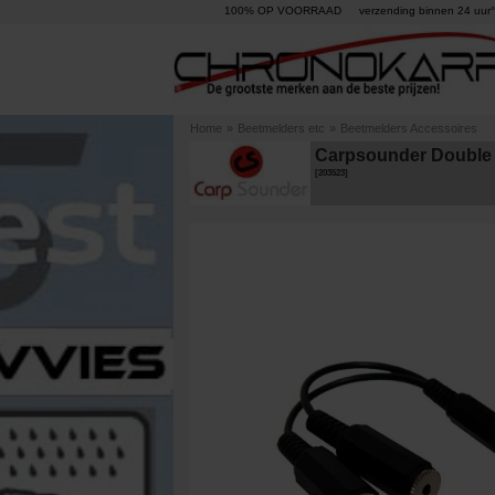
100% OP VOORRAAD
verzending binnen 24 uur°
Home
»
Beetmelders etc
»
Beetmelders Accessoires
Carpsounder Double J
[
203523
]