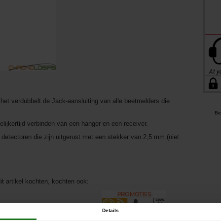
het verdubbelt de Jack-aansluiting van alle beetmelders die
Be
ijkertijd verbinden van een hanger en een receiver.
 detectoren die zijn uitgerust met een stekker van 2,5 mm (niet
it artikel kochten, kochten ook:
Details