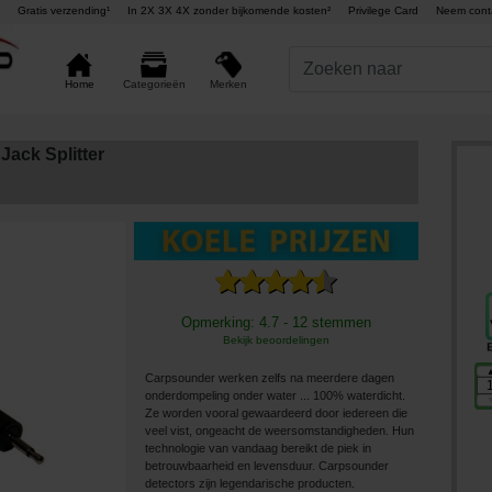
Gratis verzending¹
In 2X 3X 4X zonder bijkomende kosten²
Privilege Card
Neem cont
Merken
Home
Categorieën
ack Splitter
Opmerking: 4.7 - 12 stemmen
Bekijk beoordelingen
Carpsounder werken zelfs na meerdere dagen
onderdompeling onder water ... 100% waterdicht.
Ze worden vooral gewaardeerd door iedereen die
veel vist, ongeacht de weersomstandigheden. Hun
technologie van vandaag bereikt de piek in
betrouwbaarheid en levensduur. Carpsounder
detectors zijn legendarische producten.