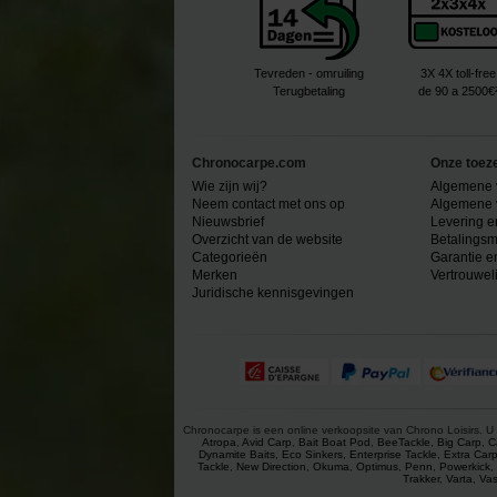
Tevreden - omruiling
3X 4X toll-free
Terugbetaling
de 90 a 2500€
Chronocarpe.com
Onze toez
Wie zijn wij?
Algemene 
Neem contact met ons op
Algemene 
Nieuwsbrief
Levering e
Overzicht van de website
Betalingsm
Categorieën
Garantie e
Merken
Vertrouwel
Juridische kennisgevingen
Chronocarpe is een online verkoopsite van Chrono Loisirs. U 
Atropa
,
Avid Carp
,
Bait Boat Pod
,
BeeTackle
,
Big Carp
,
C
Dynamite Baits
,
Eco Sinkers
,
Enterprise Tackle
,
Extra Car
Tackle
,
New Direction
,
Okuma
,
Optimus
,
Penn
,
Powerkick
,
Trakker
,
Varta
,
Vas