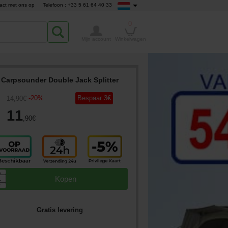
act met ons op
Telefoon : +33 5 61 64 40 33
0
Mijn account
Winkelwagen
Carpsounder Double Jack Splitter
-
20
%
Bespaar
3
€
14
,90
€
11
,90
€
▲
Kopen
▼
Gratis levering