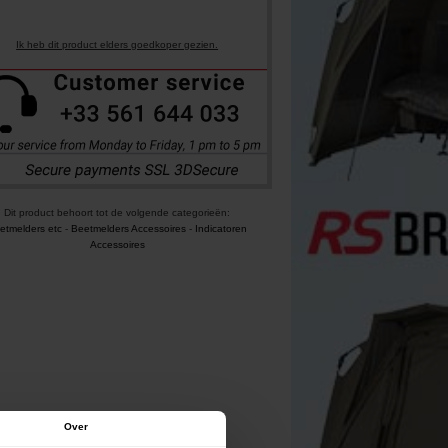
Ik heb dit product elders goedkoper gezien.
Dit product behoort tot de volgende categorieën:
etmelders etc
-
Beetmelders Accessoires
-
Indicatoren
Accessoires
Over