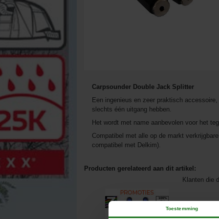
Carpsounder Double Jack Splitter
Een ingenieus en zeer praktisch accessoire, 
slechts één uitgang hebben.
Het wordt met name aanbevolen voor het tegel
Compatibel met alle op de markt verkrijgbare
compatibel met Delkim).
Producten gerelateerd aan dit artikel:
Klanten die d
Toestemming