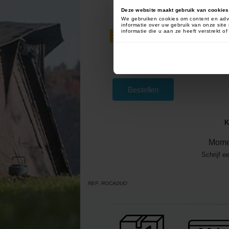
Deze website maakt gebruik van cookies
We gebruiken cookies om content en adve
informatie over uw gebruik van onze sit
informatie die u aan ze heeft verstrekt 
Carpsounder Age One
Beetmelder
[
203063
]
94
109
,
90
€
,
00
€
Bestellen
K
Mome
Schrijf e
REF:
ROCADUO