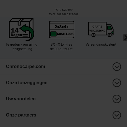
REF:
CZ9699
EAN:
5999095329699
Tevreden - omruiling
3X 4X toll-free
Verzendingskosten¹
Terugbetaling
de 90 a 2500€²
Chronocarpe.com
Onze toezeggingen
Uw voordelen
Onze partners