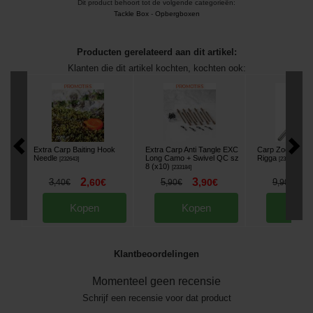
Dit product behoort tot de volgende categorieën:
Tackle Box
-
Opbergboxen
Producten gerelateerd aan dit artikel:
Klanten die dit artikel kochten, kochten ook:
Extra Carp Baiting Hook
Extra Carp Anti Tangle EXC
Carp Zoom Hair
Needle
Long Camo + Swivel QC sz
Rigga
[
232643
]
[
232342
]
8 (x10)
[
233184
]
2
3
8
3
,
60
€
5
,
90
€
9
,
40
€
,
90
€
,
90
€
Kopen
Kopen
Kop
Klantbeoordelingen
Momenteel geen recensie
Schrijf een recensie voor dat product