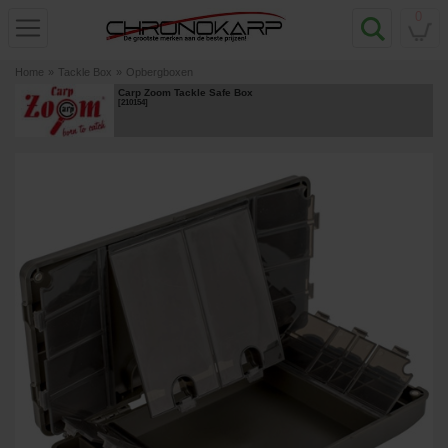
0
Home
»
Tackle Box
»
Opbergboxen
Carp Zoom Tackle Safe Box
[
210154
]