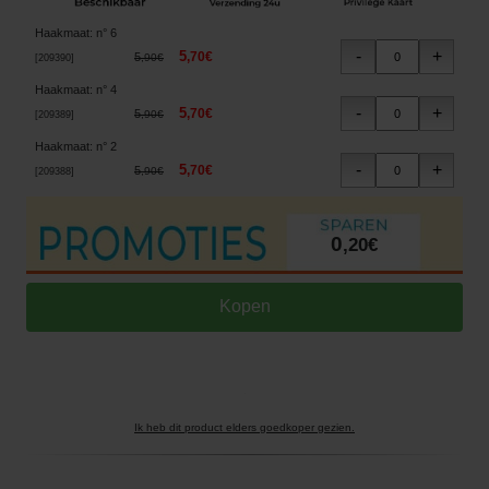
Haakmaat
:
n° 6
5
,
70
€
5
,
90
€
[
209390
]
Haakmaat
:
n° 4
5
,
70
€
5
,
90
€
[
209389
]
Haakmaat
:
n° 2
5
,
70
€
5
,
90
€
[
209388
]
0
,
20
€
Ik heb dit product elders goedkoper gezien.