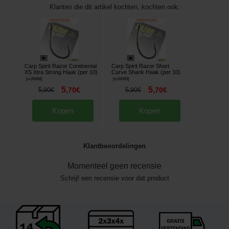
Klanten die dit artikel kochten, kochten ook:
Carp Spirit Razor Continental
Carp Spirit Razor Short
XS Xtra Strong Haak (per 10)
Curve Shank Haak (per 10)
[
m26068
]
[
m26069
]
5
5
5
,
70
€
5
,
70
€
,
90
€
,
90
€
Kopen
Kopen
Klantbeoordelingen
Momenteel geen recensie
Schrijf een recensie voor dat product