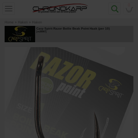
0
Home
»
Haken
»
Haken
Carp Spirit Razor Boilie Beak Point Haak (per 10)
[
m26067
]