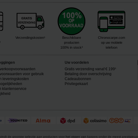
Verzendingskosten¹
Beschikbare
Chronocarpe.com
²
producten
op uw mobiele
100% in stock³
telefoon
eggingen
Uw voordelen
verkoopvoorwaarden
Gratis verzending vanaf € 199¹
voorwaarden voor gebruik
Betaling door overschrijving
n leveringskosten
Cadeaubonnen
ogelijkheden
Privilegekaart
n klantenservice
ijkheid
vindt de grootste selectie aan producten voor
het vissen van
karpers onder de meest prestigieu