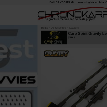
100% OP VOORRAAD
verzending binnen 24 uur°
Home
»
Accessoires
»
Leaders
Carp Spirit Gravity L
[
233016
]