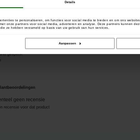
Details
rtenties te personaliseren, om functies voor social media te bieden en om ons website
e met onze partners voor social media, adverteren en analyse. Deze partners kunnen 
of die ze hebben verzameld op basis van uw gebruik van hun services.
Aanpassen
re-leaders
and gesplitst
e
lantbeoordelingen
nteel geen recensie
en recensie voor dat product