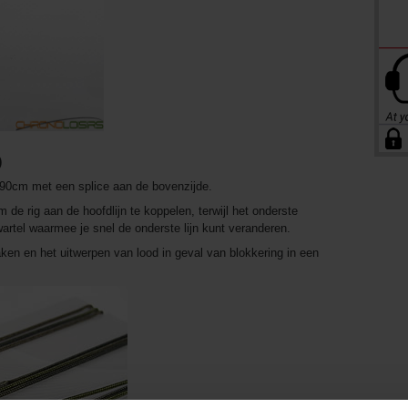
)
 90cm met een splice aan de bovenzijde.
de rig aan de hoofdlijn te koppelen, terwijl het onderste
artel waarmee je snel de onderste lijn kunt veranderen.
aken en het uitwerpen van lood in geval van blokkering in een