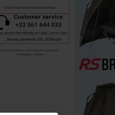
Ik heb dit product elders goedkoper gezien.
Dit product behoort tot de volgende categorieën:
Accessoires
-
Leaders