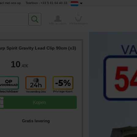
act met ons op
Telefoon : +33 5 61 64 40 33
0
Mijn account
Winkelwagen
rp Spirit Gravity Lead Clip 90cm (x3)
10
,40
€
▲
Kopen
▼
Gratis levering