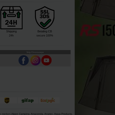
Shipping
Betaling CB
24h
secure 100%
Volg Chronocarpe
ze merken.
Alpen Camping
,
Anaconda
,
Anatec
,
Aqua Products
,