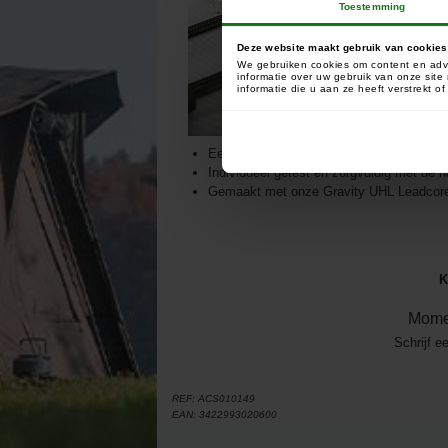
Toestemming
Deze website maakt gebruik van cookies
We gebruiken cookies om content en adve
informatie over uw gebruik van onze sit
informatie die u aan ze heeft verstrekt 
Een volledige reeks kant-en-klare Leadco
Individueel getest en zorgvuldig met de h
Gemaakt met onze Gravity UHL Leadcor
K
Mome
Schrijf e
REF:
ACS010149
EAN:
3422993020600