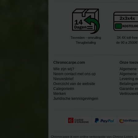
Tevreden - omruiling
3X 4X toll-free
Terugbetaling
de 90 a 2500€
Chronocarpe.com
Onze toez
Wie zijn wij?
Algemene 
Neem contact met ons op
Algemene 
Nieuwsbrief
Levering e
Overzicht van de website
Betalingsm
Categorieën
Garantie e
Merken
Vertrouwel
Juridische kennisgevingen
Chronocarpe is een online verkoopsite van Chrono Loisirs. U 