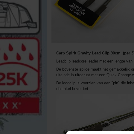
Carp Spirit Gravity Lead Clip 90cm
(per 3
Leadclip leadcore leader met een lengte van
De bovenste splice maakt het gemakkelijk om 
uiteinde is uitgerust met een Quick Change-w
De loodclip is voorzien van een "pin" die inh
obstakel bevordert.