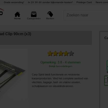
Gratis verzending¹
In 2X 3X 4X zonder bijkomende kosten²
Privilege Card
Neem cont
Merken
Home
Categorieën
ead Clip 90cm (x3)
Ca
Opmerking: 3.8 - 4 stemmen
Bekijk beoordelingen
Carp Spirit biedt functionele en resistente
karperproducten. Vind het complete aanbod van
vlechten, bagage, bed- en vlakke stoelen,
schuilplaatsen en sleutelindicatoren.