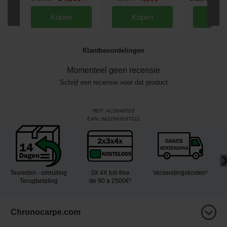
Kopen
Kopen
Kop
Klantbeoordelingen
Momenteel geen recensie
Schrijf een recensie voor dat product
REF:
ACS640022
EAN:
3422993037011
Tevreden - omruiling
3X 4X toll-free
Verzendingskosten¹
Terugbetaling
de 90 a 2500€²
Chronocarpe.com