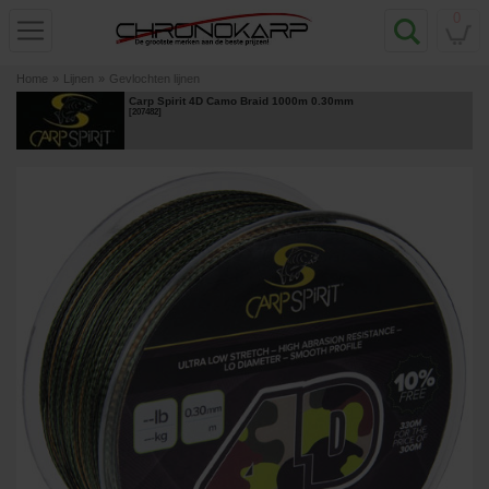
0
Home
»
Lijnen
»
Gevlochten lijnen
Carp Spirit 4D Camo Braid 1000m 0.30mm
[
207482
]