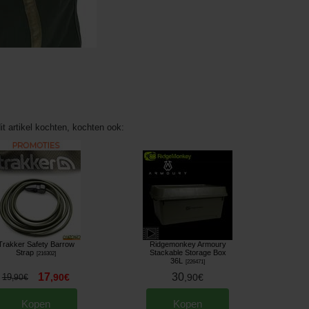
it artikel kochten, kochten ook:
Trakker Safety Barrow
Ridgemonkey Armoury
Strap
Stackable Storage Box
[
216302
]
36L
[
226471
]
17
30
19
,
90
€
,
90
€
,
90
€
Kopen
Kopen