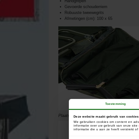
Handgrepen
Gevoerde schouderriem
Robuuste tweewegrits
Afmetingen (cm): 100 x 65
Toestemming
Plaats voor handvatten en Y-stang
Deze website maakt gebruik van cookies
We gebruiken cookies om content en adve
informatie over uw gebruik van onze sit
informatie die u aan ze heeft verstrekt 