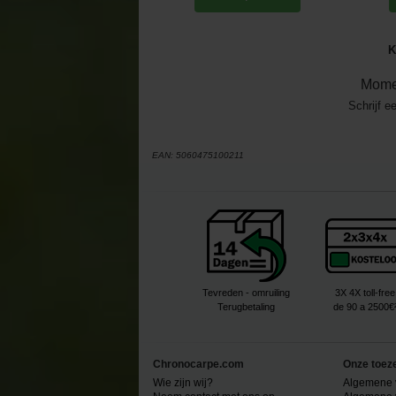
K
Mome
Schrijf e
EAN:
5060475100211
Tevreden - omruiling
3X 4X toll-free
Terugbetaling
de 90 a 2500€
Chronocarpe.com
Onze toez
Wie zijn wij?
Algemene 