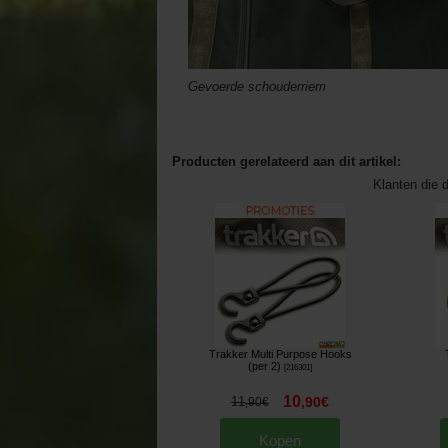
Gevoerde schouderriem
Producten gerelateerd aan dit artikel:
Klanten die d
Trakker Multi Purpose Hooks
(per 2)
[
216301
]
10
11
,
90
€
,
90
€
Kopen