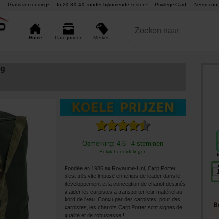
Gratis verzending¹
In 2X 3X 4X zonder bijkomende kosten²
Privilege Card
Neem cont
Merken
Home
Categorieën
ag
Opmerking: 4.6 - 4 stemmen
Bekijk beoordelingen
Fondée en 1986 au Royaume-Uni, Carp Porter
s'est très vite imposé en temps de leader dans le
développement et la conception de chariot destinés
à aider les carpistes à transporter leur matériel au
bord de l'eau. Conçu par des carpistes, pour des
carpistes, les chariots Carp Porter sont signes de
qualité et de robustesse !