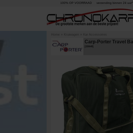
100% OP VOORRAAD
verzending binnen 24 uur°
Home
»
Kruiwagen
»
Kar Accessoires
Carp-Porter Travel B
[
226648
]