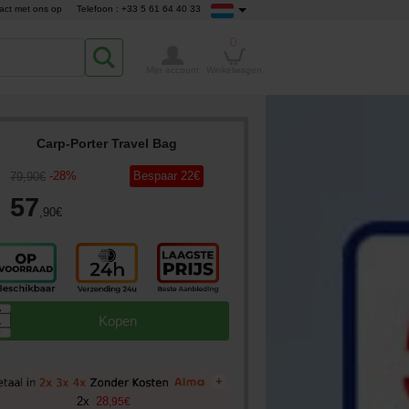
act met ons op
Telefoon : +33 5 61 64 40 33
0
Mijn account
Winkelwagen
Carp-Porter Travel Bag
-
28
%
Bespaar
22
€
79
,90
€
57
,90
€
▲
Kopen
▼
+
2
x
28
,
95
€