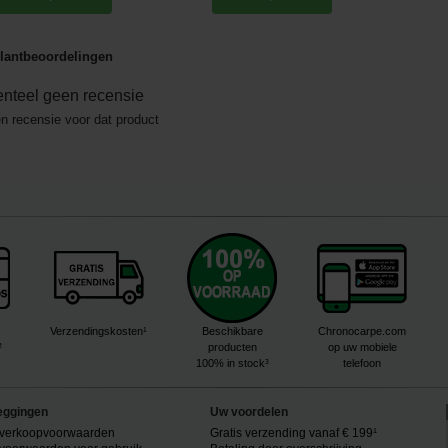
lantbeoordelingen
nteel geen recensie
en recensie voor dat product
Verzendingskosten¹
Beschikbare
Chronocarpe.com
²
producten
op uw mobiele
100% in stock³
telefoon
eggingen
Uw voordelen
verkoopvoorwaarden
Gratis verzending vanaf € 199¹