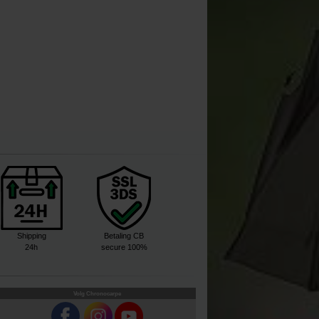
Shipping
Betaling CB
24h
secure 100%
Volg Chronocarpe