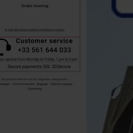
Gratis levering
Ik heb dit product elders goedkoper gezien.
Dit product behoort tot de volgende categorieën:
uiwagen
-
Kar Accessoires
-
Bagage
-
Diverse bagage
-
Opruiming