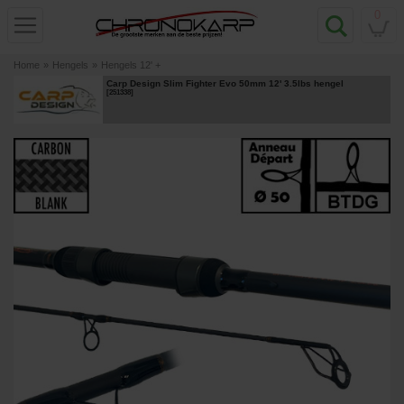
0
Home
»
Hengels
»
Hengels 12' +
Carp Design Slim Fighter Evo 50mm 12' 3.5lbs hengel
[
251338
]