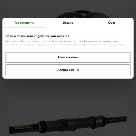
Toestemming
Details
Over
Deze website maakt gebruik van cookies
We gebruiken cookies om content en advertenties te personaliseren, om
functies voor social media te bieden en om ons websiteverkeer te analyseren.
Ook delen we informatie over uw gebruik van onze site met onze partners voor
social media, adverteren en analyse. Deze partners kunnen deze gegevens
combineren met andere informatie die u aan ze heeft verstrekt of die ze hebben
Alles toestaan
verzameld op basis van uw gebruik van hun services.
Aanpassen