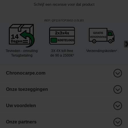
Schrijf een recensie voor dat product
REF:
QF1167CP3602-3.0LBS
Tevreden - omruiling
3X 4X toll-free
Verzendingskosten¹
Terugbetaling
de 90 a 2500€²
Chronocarpe.com
Onze toezeggingen
Uw voordelen
Onze partners