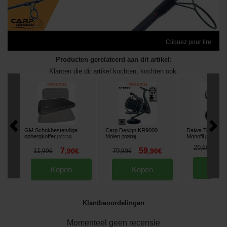
Cliquez pour lire
Producten gerelateerd aan dit artikel:
Klanten die dit artikel kochten, kochten ook:
GM Schokbestendige
Carp Design KR9000
Daiwa Tournam
opbergkoffer
Molen
Monofil
[
203324
]
[
202608
]
[
206443A
]
2
29
,
90
€
7
59
11
,
90
€
79
,
90
€
,
90
€
,
90
€
Kop
Kopen
Kopen
Klantbeoordelingen
Momenteel geen recensie