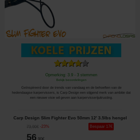
Opmerking: 3.9 - 3 stemmen
Bekijk beoordelingen
Geïnspireerd door de trends van vandaag en de behoeften van de
hedendaagse karpervissers, is Carp Design een stijgend merk van ambitie dat
een nieuwe visie wil geven aan karpervisserijuitrusting.
Carp Design Slim Fighter Evo 50mm 12' 3.5lbs hengel
-
23
%
Bespaar
17
€
73
,90
€
56
,90
€