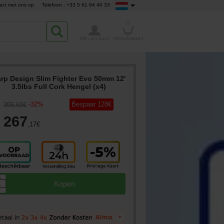
act met ons op
Telefoon : +33 5 61 64 40 33
0
Mijn account
Winkelwagen
rp Design Slim Fighter Evo 50mm 12'
3.5lbs Full Cork Hengel (x4)
-
32
%
Bespaar
128
€
395
,60
€
267
,17
€
▲
Kopen
▼
+