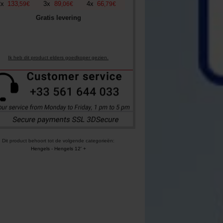
2
x
133
3
x
89
4
x
66
,
59
€
,
06
€
,
79
€
Gratis levering
Ik heb dit product elders goedkoper gezien.
Dit product behoort tot de volgende categorieën:
Hengels
-
Hengels 12' +