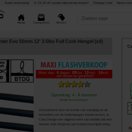
Gratis verzending¹
In 2X 3X 4X zonder bijkomende kosten²
Privilege Card
Neem cont
Merken
Home
Categorieën
ter Evo 50mm 12' 3.5lbs Full Cork Hengel (x4)
Ca
Meer dan
4
dagen
09
Uur
12
min.
13
sec.
om ervan te genieten!
Opmerking: 4 - 9 stemmen
Bekijk beoordelingen
Geïnspireerd door de trends van vandaag en de
behoeften van de hedendaagse karpervissers, is
Carp Design een stijgend merk van ambitie dat een
nieuwe visie wil geven aan karpervisserijuitrusting.