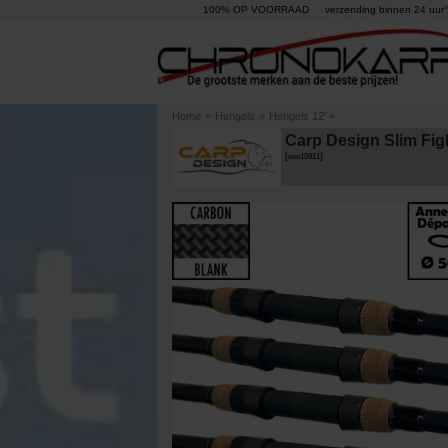
100% OP VOORRAAD
verzending binnen 24 uur°
Home
»
Hengels
»
Hengels 12' +
Carp Design Slim Figh
[
esc15911
]