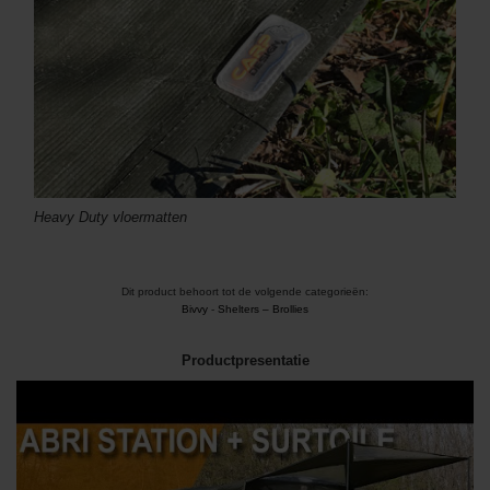
Heavy Duty vloermatten
Dit product behoort tot de volgende categorieën:
Bivvy
-
Shelters – Brollies
Productpresentatie