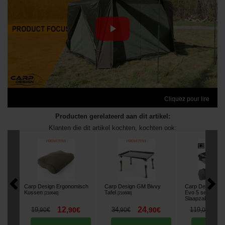
Cliquez pour lire
Producten gerelateerd aan dit artikel:
Klanten die dit artikel kochten, kochten ook:
Carp Design Ergonomisch
Carp Design GM Bivvy
Carp Design Gr
Kussen
Tafel
Evo 5 seizoene
[
216646
]
[
216688
]
Slaapzak
[
216684
]
12
24
8
19
,
90
€
34
,
90
€
119
,
90
€
,
90
€
,
00
€