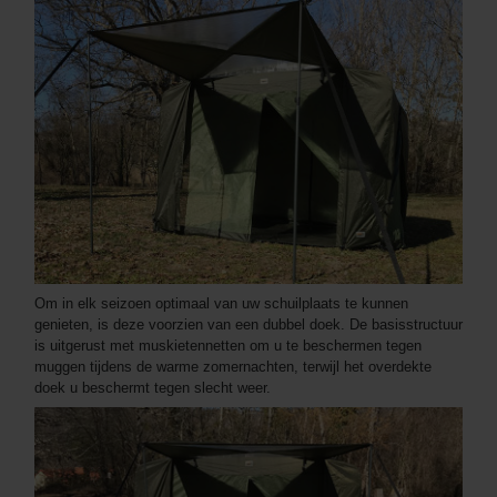
Om in elk seizoen optimaal van uw schuilplaats te kunnen
genieten, is deze voorzien van een dubbel doek. De basisstructuur
is uitgerust met muskietennetten om u te beschermen tegen
muggen tijdens de warme zomernachten, terwijl het overdekte
doek u beschermt tegen slecht weer.