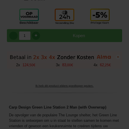
+
Kopen
+
2
x
124
3
x
83
4
x
62
,
50
€
,
00
€
,
25
€
Ik heb dit product elders goedkoper gezien.
Carp Design Green Line Station 2 Man (with Overwrap)
De opvolger van de populaire The Lounge shelter, het Green Line
Station is ontworpen om u in staat te stellen samen te komen met
vrienden of gewoon een keukenruimte te creëren tijdens uw