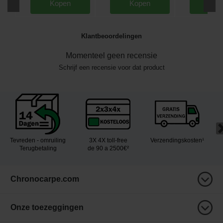
Kopen
Kopen
Kop
Klantbeoordelingen
Momenteel geen recensie
Schrijf een recensie voor dat product
Tevreden - omruiling
3X 4X toll-free
Verzendingskosten¹
Terugbetaling
de 90 a 2500€²
Chronocarpe.com
Onze toezeggingen