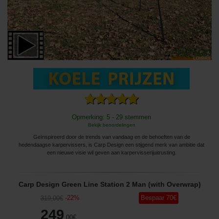
Opmerking: 5 - 29 stemmen
Bekijk beoordelingen
Geïnspireerd door de trends van vandaag en de behoeften van de
hedendaagse karpervissers, is Carp Design een stijgend merk van ambitie dat
een nieuwe visie wil geven aan karpervisserijuitrusting.
Carp Design Green Line Station 2 Man (with Overwrap)
-
22
%
Bespaar
70
€
319
,00
€
249
,00
€