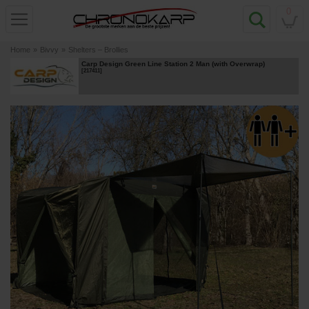
0
Home
»
Bivvy
»
Shelters – Brollies
Carp Design Green Line Station 2 Man (with Overwrap)
[
217411
]