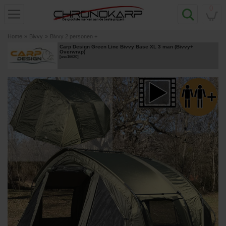
0
Home
»
Bivvy
»
Bivvy 2 personen +
Carp Design Green Line Bivvy Base XL 3 man (Bivvy+
Overwrap)
[
esc16620
]