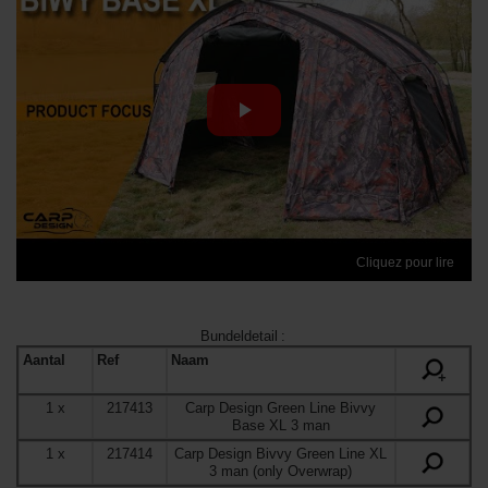
Cliquez pour lire
Bundeldetail
:
Aantal
Ref
Naam
+
1
x
217413
Carp Design Green Line Bivvy
Base XL 3 man
1
x
217414
Carp Design Bivvy Green Line XL
3 man (only Overwrap)