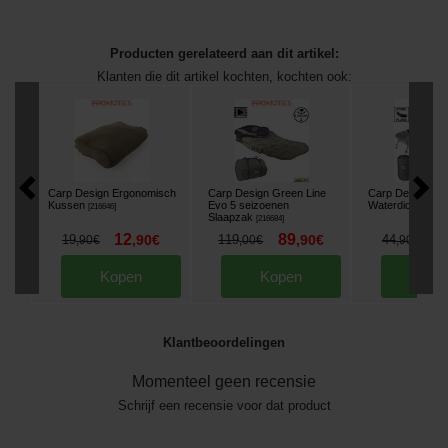
Producten gerelateerd aan dit artikel:
Klanten die dit artikel kochten, kochten ook:
Carp Design Ergonomisch
Carp Design Green Line
Carp Design Ca
Kussen
Evo 5 seizoenen
Waterdichte Ho
[
216646
]
Slaapzak
[
216684
]
12
89
3
19
,
90
€
119
,
90
€
44
,
90
€
,
00
€
,
90
€
Kopen
Kopen
Kop
Klantbeoordelingen
Momenteel geen recensie
Schrijf een recensie voor dat product