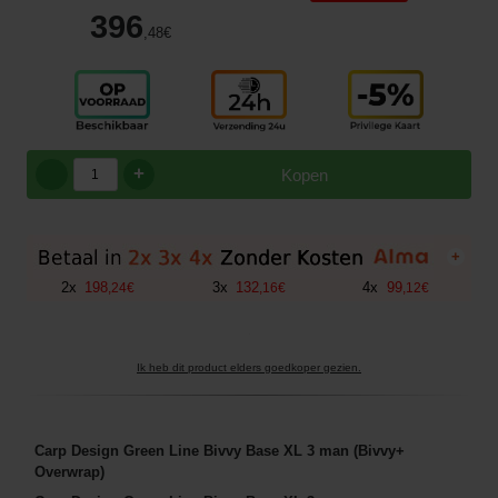
396
,48
€
+
Kopen
+
2
x
198
3
x
132
4
x
99
,
24
€
,
16
€
,
12
€
Ik heb dit product elders goedkoper gezien.
Carp Design Green Line Bivvy Base XL 3 man (Bivvy+
Overwrap)