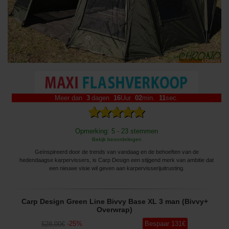
Meer dan
3
dagen
16
Uur
02
min.
08
sec.
Opmerking: 5 - 23 stemmen
Bekijk beoordelingen
Geïnspireerd door de trends van vandaag en de behoeften van de
hedendaagse karpervissers, is Carp Design een stijgend merk van ambitie dat
een nieuwe visie wil geven aan karpervisserijuitrusting.
Carp Design Green Line Bivvy Base XL 3 man (Bivvy+
Overwrap)
-
25
%
Bespaar
131
€
528
,00
€