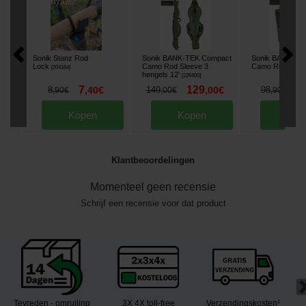
Sonik Stanz Rod
Sonik BANK-TEK Compact
Sonik BANK-TE
Lock
Camo Rod Sleeve 3
Camo Rugzak
[
204164
]
[
2
hengels 12'
[
226400
]
7
129
8
8
,
40
€
149
,
00
€
98
,
90
€
,
00
€
,
90
€
Kopen
Kopen
Kop
Klantbeoordelingen
Momenteel geen recensie
Schrijf een recensie voor dat product
Tevreden - omruiling
3X 4X toll-free
Verzendingskosten¹