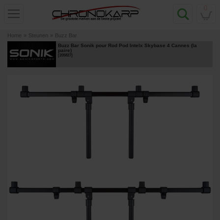
0
Home
»
Steunen
»
Buzz Bar
Buzz Bar Sonik pour Rod Pod Intelx Skybase 4 Cannes (la
paire)
[
205827
]