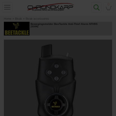
0
Home
»
Bivak
»
Bivak accessoires
Bewegingsmelder BeeTackle Anti-Thief Alarm NTH9S
[
221936
]