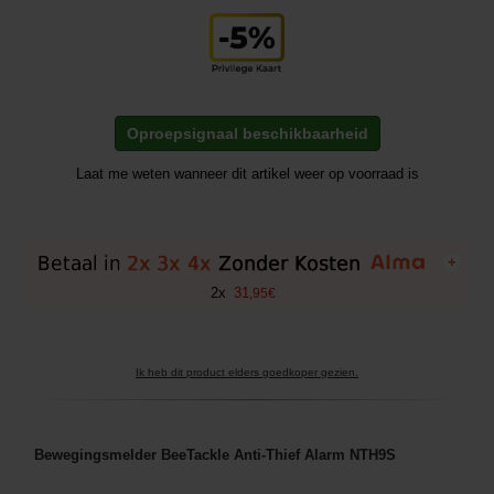
Oproepsignaal beschikbaarheid
Laat me weten wanneer dit artikel weer op voorraad is
+
2
x
31
,
95
€
Ik heb dit product elders goedkoper gezien.
Bewegingsmelder BeeTackle Anti-Thief Alarm NTH9S