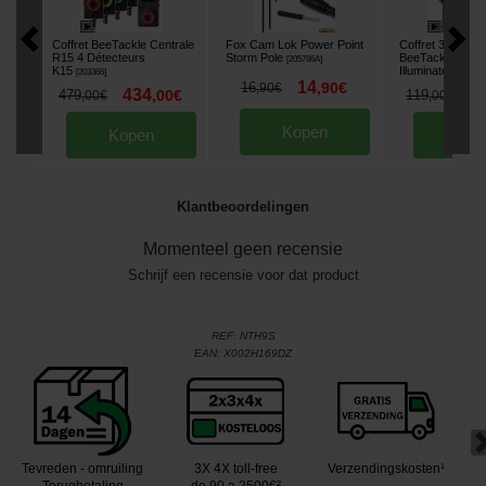
Coffret BeeTackle Centrale
Fox Cam Lok Power Point
Coffret 3 Balanc
R15 4 Détecteurs
Storm Pole
BeeTackle T6
[
205786A
]
K15
Illuminated
[
203366
]
[
20489
14
16
,
90
€
,
90
€
434
1
479
,
00
€
119
,
00
€
,
00
€
Kopen
Kopen
Kop
Klantbeoordelingen
Momenteel geen recensie
Schrijf een recensie voor dat product
REF:
NTH9S
EAN:
X002H169DZ
Tevreden - omruiling
3X 4X toll-free
Verzendingskosten¹
Terugbetaling
de 90 a 2500€²