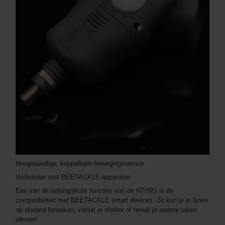
Hoogwaardige, koppelbare bewegingssensor
Verbonden met BEETACKLE-apparaten
Een van de belangrijkste functies van de NTH9S is de
compatibiliteit met BEETACKLE smart devices. Zo kun je je lijnen
op afstand bewaken, vanuit je shelter of terwijl je andere taken
uitvoert.